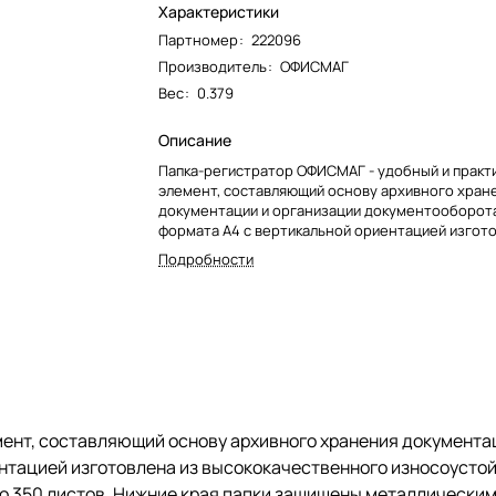
Характеристики
Партномер
:
222096
Производитель
:
ОФИСМАГ
Вес
:
0.379
Описание
Папка-регистратор ОФИСМАГ - удобный и практ
элемент, составляющий основу архивного хран
документации и организации документооборот
формата А4 с вертикальной ориентацией изгото
высококачественного износоустойчивого карто
Подробности
покрытием под "мрамор". Ширина корешка в 50 
разместить до 350 листов. Нижние края папки 
металлическими уголками, что увеличивает срок
раза. Прорези для колец на внешней крышке по
оставаться папке закрытой даже при большом к
бумаг, а надежный арочный механизм легко спр
ежедневными нагрузками. Корешок снабжен эти
маркировки содержимого, что позволяет струк
информацию.
ент, составляющий основу архивного хранения документа
нтацией изготовлена из высококачественного износоустой
до 350 листов. Нижние края папки защищены металлическим