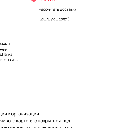
Рассчитать доставку
Нашли дешевле?
ичный
ения
а.Папка
влена из
на с
мм позволяет
защищены
 службы в 2
зволяют
оличестве
авляется с
кеткой для
турировать
ции и организации
чивого картона с покрытием под
и уголками, что увеличивает срок