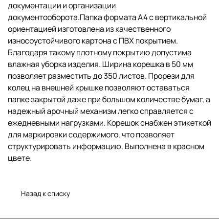
350 листов. Прорези для колец
документации и организации
на внешней крышке позволяют
документооборота.Папка формата А4 с вертикальной
оставаться папке закрытой даже
ориентацией изготовлена из качественного
при большом количестве бумаг,
а надежный арочный механизм
износоустойчивого картона с ПВХ покрытием.
легко справляется с
Благодаря такому плотному покрытию допустима
ежедневными нагрузками.
влажная уборка изделия. Ширина корешка в 50 мм
Корешок снабжен этикеткой для
маркировки содержимого, что
позволяет разместить до 350 листов. Прорези для
позволяет структурировать
колец на внешней крышке позволяют оставаться
информацию. Выполнена в
папке закрытой даже при большом количестве бумаг, а
красном цвете.
надежный арочный механизм легко справляется с
ежедневными нагрузками. Корешок снабжен этикеткой
для маркировки содержимого, что позволяет
структурировать информацию. Выполнена в красном
цвете.
Назад к списку