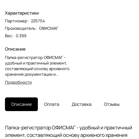
Характеристики
Партномер
:
225754
Производитель
:
ОФИСМАГ
Вес
:
0.399
Описание
Папка-регистратор ОФИСМАГ -
удобный и практичный элемент,
составляющий основу архивного
хранения документации и
организации
Подробности
документооборота.Папка
формата А4 с вертикальной
ориентацией изготовлена из
качественного
Описание
Оплата
Доставка
Отзывы
износоустойчивого картона с
ПВХ покрытием. Благодаря
такому плотному покрытию
допустима влажная уборка
Папка-регистратор ОФИСМАГ - удобный и практичный
изделия. Ширина корешка в 50
элемент, составляющий основу архивного хранения
мм позволяет разместить до