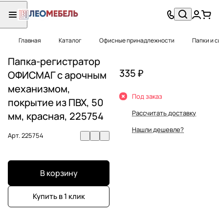
Главная
Каталог
Офисные принадлежности
Папки и 
Папка-регистратор
335 ₽
ОФИСМАГ с арочным
механизмом,
Под заказ
покрытие из ПВХ, 50
Рассчитать доставку
мм, красная, 225754
Нашли дешевле?
Арт.
225754
В корзину
Купить в 1 клик