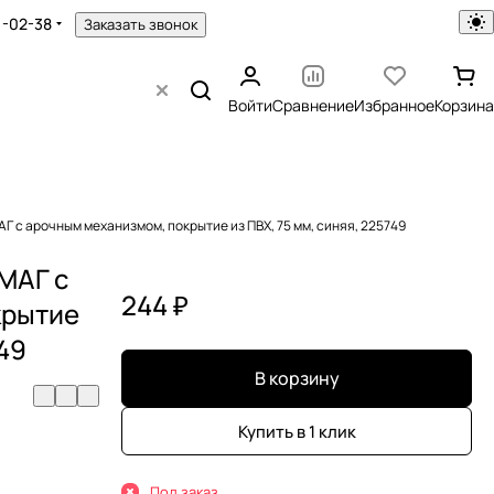
1-02-38
Заказать звонок
Войти
Сравнение
Избранное
Корзина
с арочным механизмом, покрытие из ПВХ, 75 мм, синяя, 225749
МАГ с
244 ₽
крытие
749
В корзину
Купить в 1 клик
Под заказ