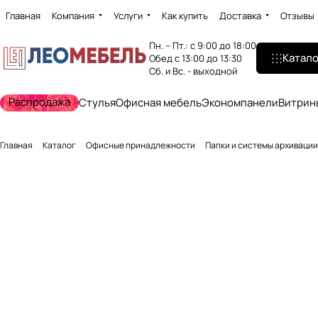
Главная
Компания
Услуги
Как купить
Доставка
Отзывы
Пн. – Пт.: с 9:00 до 18:00
Катало
Обед с 13:00 до 13:30
Сб. и Вс. - выходной
Распродажа
Стулья
Офисная мебель
Экономпанели
Витрин
Главная
Каталог
Офисные принадлежности
Папки и системы архивации