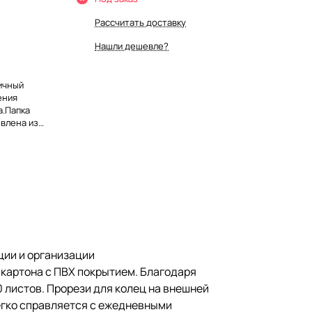
Рассчитать доставку
Нашли дешевле?
ичный
ения
а.Папка
влена из
ВХ покрытием.
а влажная
ляет
на внешней
аже при
й механизм
 Корешок
, что
нена в синем
ции и организации
картона с ПВХ покрытием. Благодаря
 листов. Прорези для колец на внешней
егко справляется с ежедневными