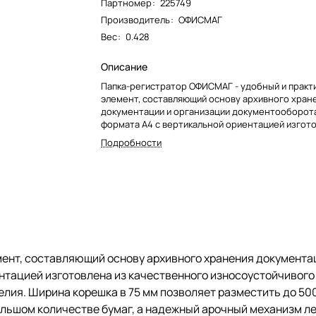
Партномер
:
225749
Производитель
:
ОФИСМАГ
Вес
:
0.428
Описание
Папка-регистратор ОФИСМАГ - удобный и практ
элемент, составляющий основу архивного хран
документации и организации документооборот
формата А4 с вертикальной ориентацией изгото
качественного износоустойчивого картона с П
Подробности
Благодаря такому плотному покрытию допустим
уборка изделия. Ширина корешка в 75 мм позво
разместить до 500 листов. Прорези для колец 
крышке позволяют оставаться папке закрытой д
большом количестве бумаг, а надежный арочны
легко справляется с ежедневными нагрузками.
снабжен этикеткой для маркировки содержимого
позволяет структурировать информацию. Выпол
цвете.
ент, составляющий основу архивного хранения документа
тацией изготовлена из качественного износоустойчивого 
лия. Ширина корешка в 75 мм позволяет разместить до 500
ольшом количестве бумаг, а надежный арочный механизм л