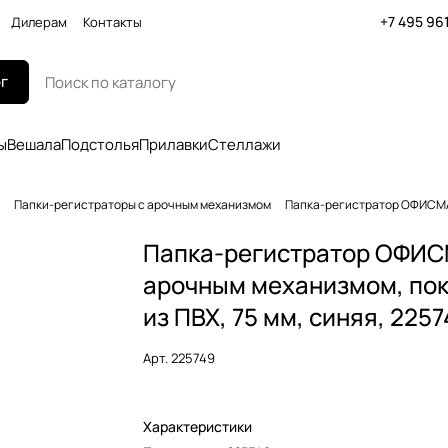
+7 495 96
Дилерам
Контакты
г
ы
Вешала
Подстолья
Прилавки
Стеллажи
Папки-регистраторы с арочным механизмом
Папка-регистратор ОФИСМАГ 
Папка-регистратор ОФИС
арочным механизмом, по
из ПВХ, 75 мм, синяя, 225
Арт.
225749
Характеристики