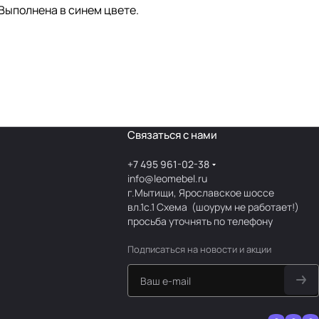
Выполнена в синем цвете.
Связаться с нами
+7 495 961-02-38
info@leomebel.ru
г.Мытищи, Ярославское шоссе
вл.1с.1
Схема
(шоурум не работает!)
просьба уточнять по телефону
Подписаться
на новости и акции