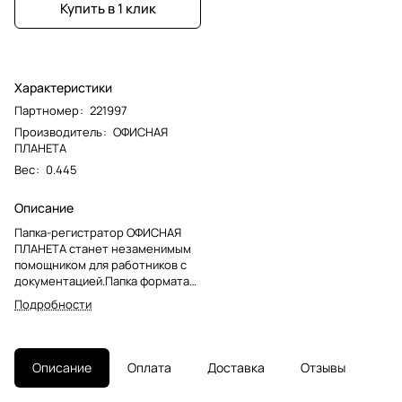
Купить в 1 клик
Характеристики
Партномер
:
221997
Производитель
:
ОФИСНАЯ
ПЛАНЕТА
Вес
:
0.445
Описание
Папка-регистратор ОФИСНАЯ
ПЛАНЕТА станет незаменимым
помощником для работников с
документацией.Папка формата
А4 с вертикальной ориентацией
Подробности
изготовлена из
высококачественного
износоустойчивого картона с
покрытием под "мрамор".
Описание
Оплата
Доставка
Отзывы
Ширина корешка в 80 мм
позволяет разместить до 600