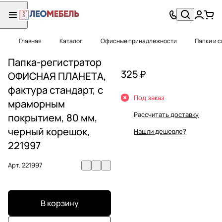
Главная
Каталог
Офисные принадлежности
Папки и 
Папка-регистратор
325 ₽
ОФИСНАЯ ПЛАНЕТА,
фактура стандарт, с
Под заказ
мраморным
Рассчитать доставку
покрытием, 80 мм,
черный корешок,
Нашли дешевле?
221997
Арт.
221997
В корзину