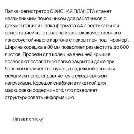
листов. Прорези для колец на
внешней крышке позволяют
Папка-регистратор ОФИСНАЯ ПЛАНЕТА станет
оставаться папке закрытой даже
незаменимым помощником для работников с
при большом количестве бумаг,
а надежный арочный механизм
документацией.Папка формата А4 с вертикальной
легко справляется с
ориентацией изготовлена из высококачественного
ежедневными нагрузками.
износоустойчивого картона с покрытием под "мрамор".
Корешок снабжен этикеткой для
маркировки содержимого, что
Ширина корешка в 80 мм позволяет разместить до 600
позволяет структурировать
листов. Прорези для колец на внешней крышке
информацию.
позволяют оставаться папке закрытой даже при
большом количестве бумаг, а надежный арочный
механизм легко справляется с ежедневными
нагрузками. Корешок снабжен этикеткой для
маркировки содержимого, что позволяет
структурировать информацию.
Назад к списку