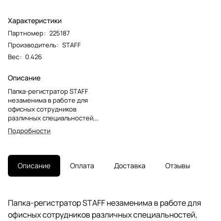
Характеристики
Партномер
:
225187
Производитель
:
STAFF
Вес
:
0.426
Описание
Папка-регистратор STAFF
незаменима в работе для
офисных сотрудников
различных специальностей,
направлений и должностей.
Подробности
Предназначена для хранения и
ведения документации.Папка
формата А4 с вертикальной
ориентацией изготовлена из
Описание
Оплата
Доставка
Отзывы
качественного
износоустойчивого картона с
ПВХ покрытием. Благодаря
такому плотному покрытию
Папка-регистратор STAFF незаменима в работе для
допустима влажная уборка
офисных сотрудников различных специальностей,
изделия. Ширина корешка в 70