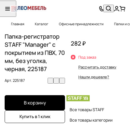
Главная
Каталог
Офисные принадлежности
Папки и 
Папка-регистратор
282 ₽
STAFF "Manager" с
покрытием из ПВХ, 70
Под заказ
мм, без уголка,
Рассчитать доставку
черная, 225187
Нашли дешевле?
Арт.
225187
В корзину
Все товары STAFF
Купить в 1 клик
Все товары категории