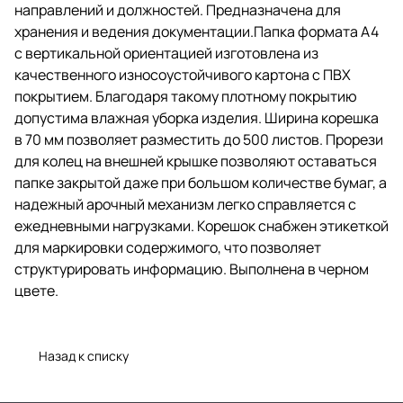
мм позволяет разместить до
направлений и должностей. Предназначена для
500 листов. Прорези для колец
хранения и ведения документации.Папка формата А4
на внешней крышке позволяют
с вертикальной ориентацией изготовлена из
оставаться папке закрытой даже
при большом количестве бумаг,
качественного износоустойчивого картона с ПВХ
а надежный арочный механизм
покрытием. Благодаря такому плотному покрытию
легко справляется с
допустима влажная уборка изделия. Ширина корешка
ежедневными нагрузками.
Корешок снабжен этикеткой для
в 70 мм позволяет разместить до 500 листов. Прорези
маркировки содержимого, что
для колец на внешней крышке позволяют оставаться
позволяет структурировать
папке закрытой даже при большом количестве бумаг, а
информацию. Выполнена в
черном цвете.
надежный арочный механизм легко справляется с
ежедневными нагрузками. Корешок снабжен этикеткой
для маркировки содержимого, что позволяет
структурировать информацию. Выполнена в черном
цвете.
Назад к списку