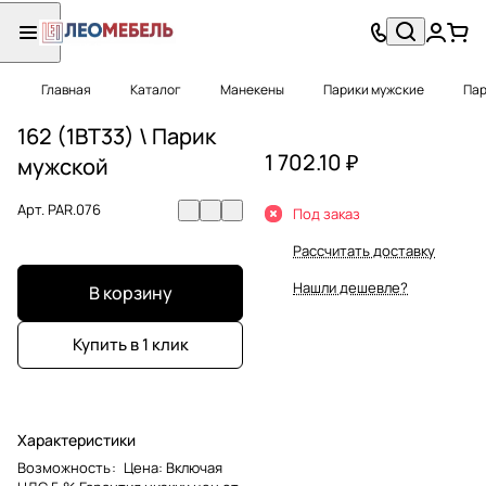
Главная
Каталог
Манекены
Парики мужские
Пар
162 (1BT33) \ Парик
1 702.10 ₽
мужской
Арт.
PAR.076
Под заказ
Рассчитать доставку
Нашли дешевле?
В корзину
Купить в 1 клик
Характеристики
Возможность
:
Цена: Включая