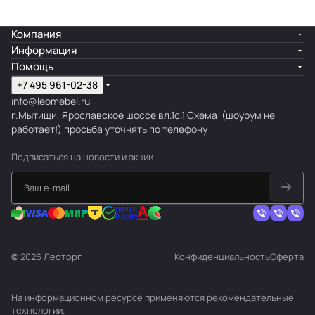
Компания
Информация
Помощь
+7 495 961-02-38
info@leomebel.ru
г.Мытищи, Ярославское шоссе вл.1с.1
Схема
(шоурум не
работает!) просьба уточнять по телефону
Подписаться
на новости и акции
© 2026 Леоторг
Конфиденциальность
Оферта
На информационном ресурсе применяются
рекомендательные
технологии
.