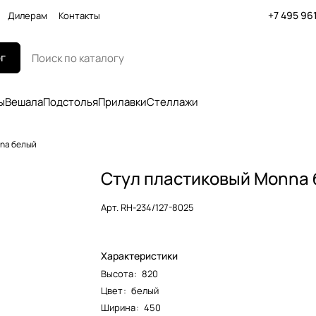
+7 495 96
Дилерам
Контакты
г
ы
Вешала
Подстолья
Прилавки
Стеллажи
na белый
Стул пластиковый Monna
Арт.
RH-234/127-8025
Характеристики
Высота
:
820
Цвет
:
белый
Ширина
:
450