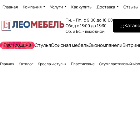
Главная
Компания
Услуги
Как купить
Доставка
Отзывы
Пн. – Пт.: с 9:00 до 18:00
Катало
Обед с 13:00 до 13:30
Сб. и Вс. - выходной
Распродажа
Стулья
Офисная мебель
Экономпанели
Витрин
Главная
Каталог
Кресла и стулья
Пластиковые
Стул пластиковый Mon