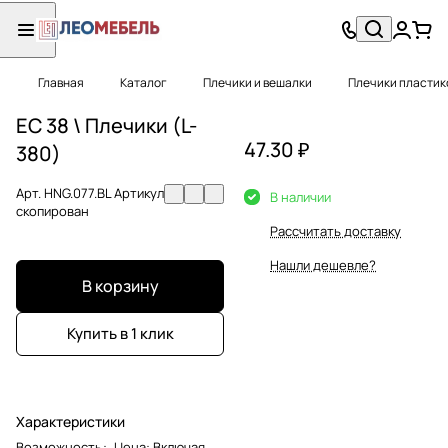
Главная
Каталог
Плечики и вешалки
Плечики пластик
EC 38 \ Плечики (L-
47.30 ₽
380)
Арт.
HNG.077.BL Артикул
В наличии
скопирован
Рассчитать доставку
Нашли дешевле?
В корзину
Купить в 1 клик
Характеристики
Возможность
:
Цена: Включая