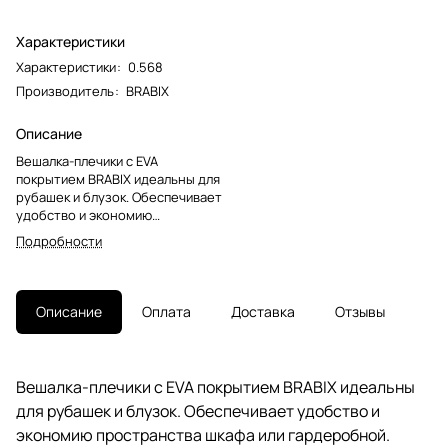
Характеристики
Характеристики
:
0.568
Производитель
:
BRABIX
Описание
Вешалка-плечики с EVA
покрытием BRABIX идеальны для
рубашек и блузок. Обеспечивает
удобство и экономию
пространства шкафа или
Подробности
гардеробной. Идеальна для
небольших шкафов, фактически
заменяет 5 вешалок, но при
этом занимает меньший
Описание
Оплата
Доставка
Отзывы
объем.Вешалка изготовлена из
металла с EVA покрытием.
Предназначена для бережного
хранения одежды. Долговечная
Вешалка-плечики с EVA покрытием BRABIX идеальны
и прочная. Эстетична, отлично
для рубашек и блузок. Обеспечивает удобство и
вписывается в общий интерьер
гардеробной. Стильный белый
экономию пространства шкафа или гардеробной.