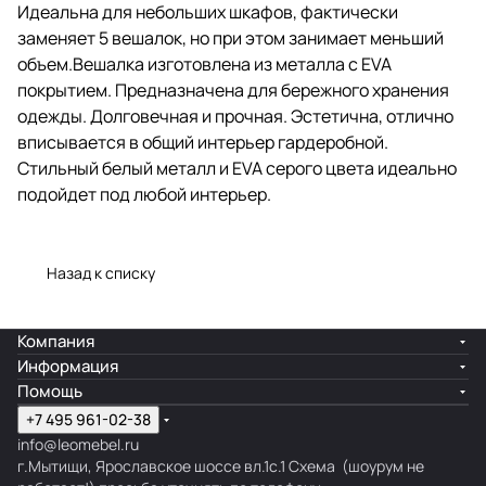
металл и EVA серого цвета
Идеальна для небольших шкафов, фактически
идеально подойдет под любой
заменяет 5 вешалок, но при этом занимает меньший
интерьер.
объем.Вешалка изготовлена из металла с EVA
покрытием. Предназначена для бережного хранения
одежды. Долговечная и прочная. Эстетична, отлично
вписывается в общий интерьер гардеробной.
Стильный белый металл и EVA серого цвета идеально
подойдет под любой интерьер.
Назад к списку
Компания
Информация
Помощь
+7 495 961-02-38
info@leomebel.ru
г.Мытищи, Ярославское шоссе вл.1с.1
Схема
(шоурум не