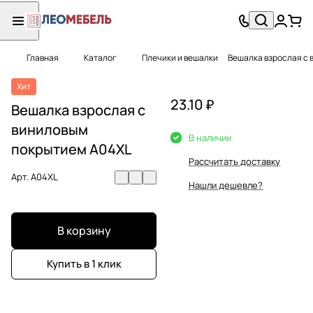
Главная
Каталог
Плечики и вешалки
Вешалка взрослая с 
Хит
23.10 ₽
Вешалка взрослая с
виниловым
В наличии
покрытием A04XL
Рассчитать доставку
Арт.
A04XL
Нашли дешевле?
В корзину
Купить в 1 клик