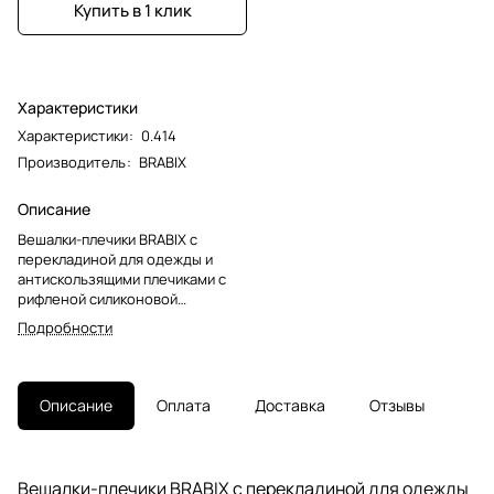
Купить в 1 клик
Характеристики
Характеристики
:
0.414
Производитель
:
BRABIX
Описание
Вешалки-плечики BRABIX с
перекладиной для одежды и
антискользящими плечиками с
рифленой силиконовой
поверхностью, которая
Подробности
исключает сползание одежды.
Выполнены из качественной
древесины благородного
темного окраса. Стильные и
Описание
Оплата
Доставка
Отзывы
очень удобные.Вешалки
изготовлены из натурального
дерева. Лакированные, с
невыкручивающимся крючком.
Вешалки-плечики BRABIX с перекладиной для одежды