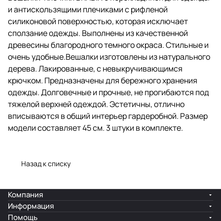
Предназначены для бережного
и антискользящими плечиками с рифленой
хранения одежды. Долговечные
и прочные, не прогибаются под
силиконовой поверхностью, которая исключает
тяжелой верхней одеждой.
сползание одежды. Выполнены из качественной
Эстетичны, отлично
древесины благородного темного окраса. Стильные и
вписываются в общий интерьер
гардеробной. Размер модели
очень удобные.Вешалки изготовлены из натурального
составляет 45 см. 3 штуки в
дерева. Лакированные, с невыкручивающимся
комплекте.
крючком. Предназначены для бережного хранения
одежды. Долговечные и прочные, не прогибаются под
тяжелой верхней одеждой. Эстетичны, отлично
вписываются в общий интерьер гардеробной. Размер
модели составляет 45 см. 3 штуки в комплекте.
Назад к списку
Компания
Информация
Помощь