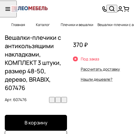
Главная
Каталог
Плечики и вешалки
Вешалки-плечики с а
Вешалки-плечики с
370 ₽
антикользящими
накладками,
Под заказ
КОМПЛЕКТ 3 штуки,
Рассчитать доставку
размер 48-50,
дерево, BRABIX,
Нашли дешевле?
607476
Арт.
607476
В корзину