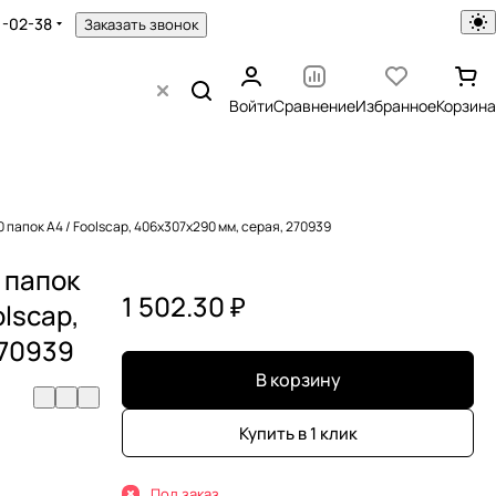
1-02-38
Заказать звонок
Войти
Сравнение
Избранное
Корзина
 папок А4 / Foolscap, 406х307х290 мм, серая, 270939
 папок
1 502.30 ₽
olscap,
270939
В корзину
Купить в 1 клик
Под заказ