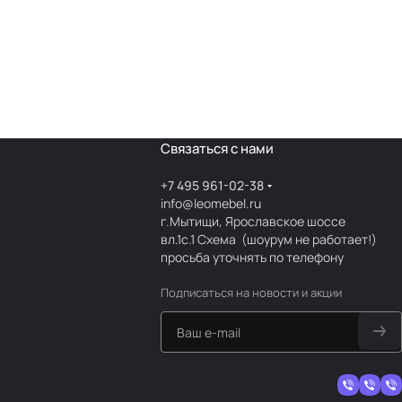
Связаться с нами
+7 495 961-02-38
info@leomebel.ru
г.Мытищи, Ярославское шоссе
вл.1с.1
Схема
(шоурум не работает!)
просьба уточнять по телефону
Подписаться
на новости и акции