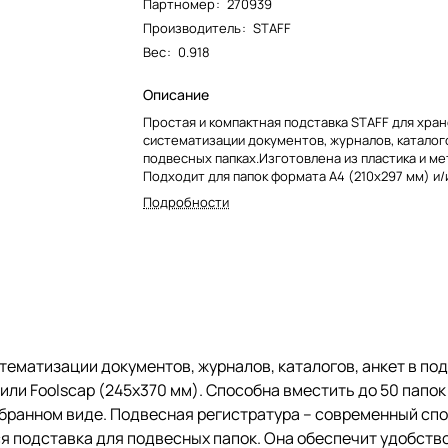
Партномер
:
270939
Производитель
:
STAFF
Вес
:
0.918
Описание
Простая и компактная подставка STAFF для хран
систематизации документов, журналов, каталого
подвесных папках.Изготовлена из пластика и ме
Подходит для папок формата А4 (210х297 мм) и/
(245х370 мм).
Подробности
Способна вместить до 50 папок (папки в комплек
Размер изделия - 406х307х290 мм. Складная, по
разобранном виде.
Подвесная регистратура – современный спосо
документов. Незаменимым атрибутом подвесн
регистратуры является подставка для подвесны
обеспечит удобство хранения.
тематизации документов, журналов, каталогов, анкет в по
или Foolscap (245х370 мм). Способна вместить до 50 папок 
обранном виде. Подвесная регистратура – современный сп
 подставка для подвесных папок. Она обеспечит удобство