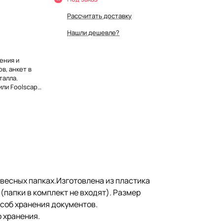
Рассчитать доставку
Нашли дешевле?
ения и
в, анкет в
талла.
или Foolscap
т не входят).
ставляется в
б хранения
ой
х папок. Она
двесных папках.Изготовлена из пластика
(папки в комплект не входят). Размер
особ хранения документов.
 хранения.