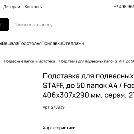
+7 495 96
Дилерам
Контакты
г
ы
Вешала
Подстолья
Прилавки
Стеллажи
Подвесные папки и картотеки
Подставка для подвесных папок STAFF, до 50
Подставка для подвесных
STAFF, до 50 папок А4 / Fo
406х307х290 мм, серая, 
Арт.
270939
Характеристики