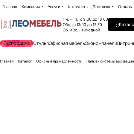
Главная
Компания
Услуги
Как купить
Доставка
Отзывы
Пн. – Пт.: с 9:00 до 18:00
Катало
Обед с 13:00 до 13:30
Сб. и Вс. - выходной
Распродажа
Стулья
Офисная мебель
Экономпанели
Витрин
Главная
Каталог
Офисные принадлежности
Папки и системы архивации