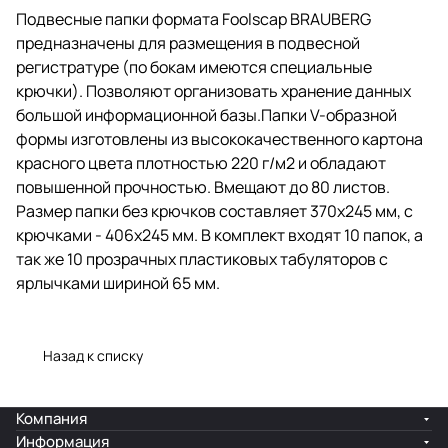
г/м2 и обладают повышенной
Подвесные папки формата Foolscap BRAUBERG
прочностью. Вмещают до 80
предназначены для размещения в подвесной
листов. Размер папки без
крючков составляет 370х245 мм,
регистратуре (по бокам имеются специальные
с крючками - 406х245 мм. В
крючки). Позволяют организовать хранение данных
комплект входят 10 папок, а так
большой информационной базы.Папки V-образной
же 10 прозрачных пластиковых
табуляторов с ярлычками
формы изготовлены из высококачественного картона
шириной 65 мм.
красного цвета плотностью 220 г/м2 и обладают
повышенной прочностью. Вмещают до 80 листов.
Размер папки без крючков составляет 370х245 мм, с
крючками - 406х245 мм. В комплект входят 10 папок, а
так же 10 прозрачных пластиковых табуляторов с
ярлычками шириной 65 мм.
Назад к списку
Компания
Информация