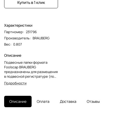
Купить в 1 клик
Характеристики
Партномер
:
231796
Производитель
:
BRAUBERG
Вес
:
0.807
Описание
Подвесные папки формата
Foolscap BRAUBERG
предназначены для размещения
в подвесной регистратуре (по
бокам имеются специальные
Подробности
крючки). Позволяют
организовать хранение данных
большой информационной
базы.Папки V-образной формы
Описание
Оплата
Доставка
Отзывы
изготовлены из
высококачественного картона
красного цвета плотностью 220