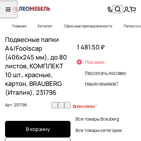
Главная
Каталог
Офисные принадлежности
Папки и 
Подвесные папки
1 481.50 ₽
А4/Foolscap
(406х245 мм), до 80
Под заказ
листов, КОМПЛЕКТ
Рассчитать доставку
10 шт., красные,
картон, BRAUBERG
Нашли дешевле?
(Италия), 231796
Арт.
231796
Все товары Brauberg
В корзину
Все товары категории