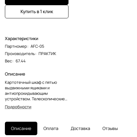
Купить в 1 клик
Характеристики
Партномер
:
AFC-05
Производитель
:
ПРАКТИК
Вес
:
67.44
Описание
Картотечный шкаф с пятью
выдвижными ящиками и
антиопрокидывающим
устройством. Телескопические
направляющие обеспечивают
Подробности
плавный ход ящика даже при
полной нагрузке. Предназначен
для хранения папок формата А4
(210х297 мм) и Foolscap
Описание
Оплата
Доставка
Отзывы
(366х242 мм).