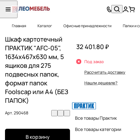
Главная
Каталог
Офисные принадлежности
Папки и 
Шкаф картотечный
32 401.80 ₽
ПРАКТИК "AFC-05",
1634х467х630 мм, 5
Под заказ
ящиков для 275
Рассчитать доставку
подвесных папок,
формат папок
Нашли дешевле?
Foolscap или A4 (БЕЗ
ПАПОК)
Арт.
290468
Все товары Практик
Все товары категории
В корзину