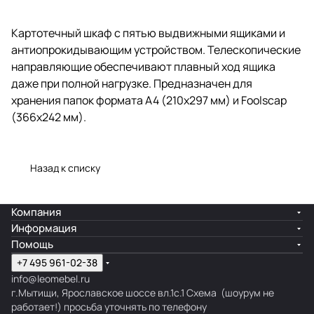
Картотечный шкаф с пятью выдвижными ящиками и
антиопрокидывающим устройством. Телескопические
направляющие обеспечивают плавный ход ящика
даже при полной нагрузке. Предназначен для
хранения папок формата А4 (210х297 мм) и Foolscap
(366х242 мм).
Назад к списку
Компания
Информация
Помощь
+7 495 961-02-38
info@leomebel.ru
г.Мытищи, Ярославское шоссе вл.1с.1
Схема
(шоурум не
работает!) просьба уточнять по телефону