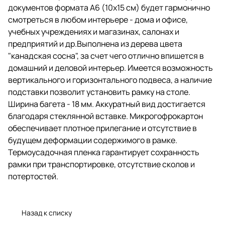
горизонтального подвеса, а
документов формата А6 (10х15 см) будет гармонично
наличие подставки позволит
смотреться в любом интерьере - дома и офисе,
установить рамку на столе.
учебных учреждениях и магазинах, салонах и
Ширина багета - 18 мм.
Аккуратный вид достигается
предприятий и др.Выполнена из дерева цвета
благодаря стеклянной вставке.
"канадская сосна", за счет чего отлично впишется в
Микрогофрокартон
домашний и деловой интерьер. Имеется возможность
обеспечивает плотное
прилегание и отсутствие в
вертикального и горизонтального подвеса, а наличие
будущем деформации
подставки позволит установить рамку на столе.
содержимого в рамке.
Ширина багета - 18 мм. Аккуратный вид достигается
Термоусадочная пленка
гарантирует сохранность рамки
благодаря стеклянной вставке. Микрогофрокартон
при транспортировке,
обеспечивает плотное прилегание и отсутствие в
отсутствие сколов и
будущем деформации содержимого в рамке.
потертостей.
Термоусадочная пленка гарантирует сохранность
рамки при транспортировке, отсутствие сколов и
потертостей.
Назад к списку