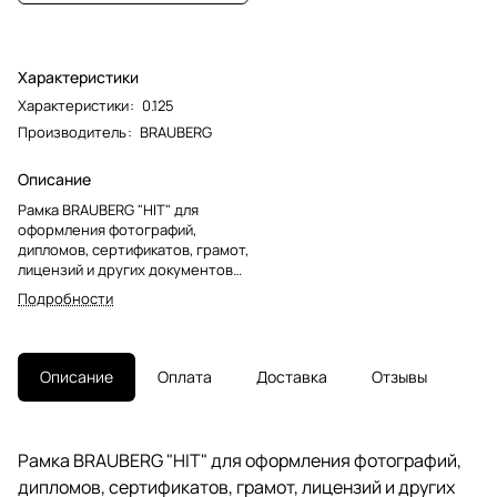
Характеристики
Характеристики
:
0.125
Производитель
:
BRAUBERG
Описание
Рамка BRAUBERG "HIT" для
оформления фотографий,
дипломов, сертификатов, грамот,
лицензий и других документов
формата А6 (10х15 см) будет
Подробности
гармонично смотреться в
любом интерьере - дома и
офисе, учебных учреждениях и
магазинах, салонах и
Описание
Оплата
Доставка
Отзывы
предприятий и др.Выполнена из
дерева цвета "канадская сосна",
за счет чего отлично впишется в
домашний и деловой интерьер.
Рамка BRAUBERG "HIT" для оформления фотографий,
Имеется возможность
дипломов, сертификатов, грамот, лицензий и других
вертикального и