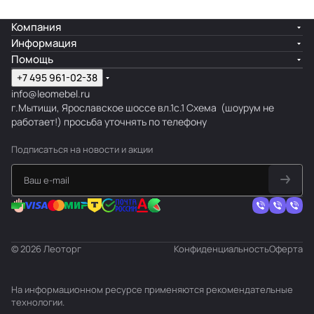
Компания
Информация
Помощь
+7 495 961-02-38
info@leomebel.ru
г.Мытищи, Ярославское шоссе вл.1с.1
Схема
(шоурум не
работает!) просьба уточнять по телефону
Подписаться
на новости и акции
© 2026 Леоторг
Конфиденциальность
Оферта
На информационном ресурсе применяются
рекомендательные
технологии
.