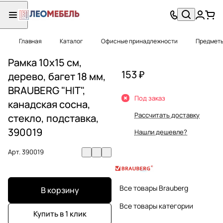
Главная
Каталог
Офисные принадлежности
Предметы
Рамка 10х15 см,
153 ₽
дерево, багет 18 мм,
BRAUBERG "HIT",
Под заказ
канадская сосна,
Рассчитать доставку
стекло, подставка,
390019
Нашли дешевле?
Арт.
390019
Все товары Brauberg
В корзину
Все товары категории
Купить в 1 клик