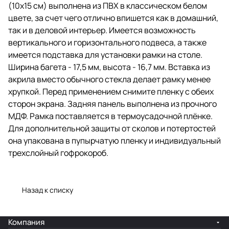
(10х15 см) выполнена из ПВХ в классическом белом
Ширина багета - 17,5 мм, высота -
16,7 мм. Вставка из акрила
цвете, за счет чего отлично впишется как в домашний,
вместо обычного стекла делает
так и в деловой интерьер. Имеется возможность
рамку менее хрупкой. Перед
вертикального и горизонтального подвеса, а также
применением снимите пленку с
обеих сторон экрана.
имеется подставка для установки рамки на столе.
Ширина багета - 17,5 мм, высота - 16,7 мм. Вставка из
Задняя панель выполнена из
акрила вместо обычного стекла делает рамку менее
прочного МДФ. Рамка
поставляется в термоусадочной
хрупкой. Перед применением снимите пленку с обеих
плёнке. Для дополнительной
сторон экрана. Задняя панель выполнена из прочного
защиты от сколов и потертостей
МДФ. Рамка поставляется в термоусадочной плёнке.
она упакована в пупырчатую
пленку и индивидуальный
Для дополнительной защиты от сколов и потертостей
трехслойный гофрокороб.
она упакована в пупырчатую пленку и индивидуальный
трехслойный гофрокороб.
Назад к списку
Компания