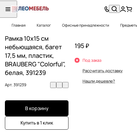
Главная
Каталог
Офисные принадлежности
Предметы
Рамка 10х15 см
195 ₽
небьющаяся, багет
17,5 мм, пластик,
Под заказ
BRAUBERG "Colorful",
Рассчитать доставку
белая, 391239
Нашли дешевле?
Арт.
391239
В корзину
Купить в 1 клик