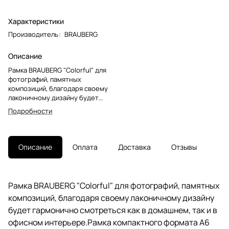
Характеристики
Производитель
:
BRAUBERG
Описание
Рамка BRAUBERG "Colorful" для
фотографий, памятных
композиций, благодаря своему
лаконичному дизайну будет
гармонично смотреться как в
Подробности
домашнем, так и в офисном
интерьере.Рамка компактного
формата А6 (10х15 см)
выполнена из ПВХ в
Описание
Оплата
Доставка
Отзывы
классическом белом цвете, за
счет чего отлично впишется как
в домашний, так и в деловой
интерьер. Имеется
Рамка BRAUBERG "Colorful" для фотографий, памятных
возможность вертикального и
композиций, благодаря своему лаконичному дизайну
горизонтального подвеса, а
также имеется подставка для
будет гармонично смотреться как в домашнем, так и в
установки рамки на столе.
офисном интерьере.Рамка компактного формата А6