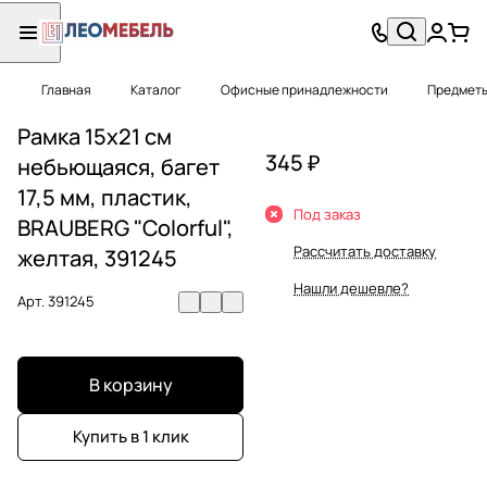
Главная
Каталог
Офисные принадлежности
Предметы
Рамка 15х21 см
345 ₽
небьющаяся, багет
17,5 мм, пластик,
Под заказ
BRAUBERG "Colorful",
Рассчитать доставку
желтая, 391245
Нашли дешевле?
Арт.
391245
В корзину
Купить в 1 клик