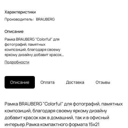
Характеристики
Производитель
:
BRAUBERG
Описание
Рамка BRAUBERG "Colorful" для
фотографий, памятных
композиций, благодаря своему
яркому дизайну добавит красок
как в домашний, так и в офисный
Подробности
интерьер.Рамка компактного
формата 15х21 выполнена из ПВХ
в оригинальном желтом цвете,
за счет чего отлично впишется в
Описание
Оплата
Доставка
Отзывы
домашний интерьер, например,
в детскую комнату, или подойдет
в качестве красочного акцента в
гостиной. Рамка также будет
Рамка BRAUBERG "Colorful" для фотографий, памятных
уместна и в офисном интерьере,
композиций, благодаря своему яркому дизайну
который зачастую выполнен в
весьма сдержанных тонах и в
добавит красок как в домашний, так и в офисный
котором не хватает ярких
интерьер.Рамка компактного формата 15х21
красок. У рамки имеется