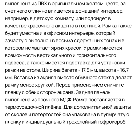
выполнена из ПВХ в оригинальном желтом цвете, за
возможность вертикального и
горизонтального подвеса, а
счет чего отлично впишется в домашний интерьер,
также имеется подставка для
например, в детскую комнату, или подойдет в
установки рамки на столе.
качестве красочного акцента в гостиной. Рамка также
Ширина багета - 17,5 мм, высота -
будет уместна и в офисном интерьере, который
16,7 мм. Вставка из акрила
зачастую выполнен в весьма сдержанных тонах и в
вместо обычного стекла делает
котором не хватает ярких красок. У рамки имеется
рамку менее хрупкой. Перед
применением снимите пленку с
возможность вертикального и горизонтального
обеих сторон экрана.
подвеса, а также имеется подставка для установки
рамки на столе. Ширина багета - 17,5 мм, высота - 16,7
Задняя панель выполнена из
прочного МДФ. Рамка
мм. Вставка из акрила вместо обычного стекла делает
поставляется в термоусадочной
рамку менее хрупкой. Перед применением снимите
плёнке. Для дополнительной
пленку с обеих сторон экрана. Задняя панель
защиты от сколов и потертостей
она упакована в пупырчатую
выполнена из прочного МДФ. Рамка поставляется в
пленку и индивидуальный
термоусадочной плёнке. Для дополнительной защиты
трехслойный гофрокороб.
от сколов и потертостей она упакована в пупырчатую
пленку и индивидуальный трехслойный гофрокороб.