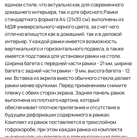
вертикального и
едином стиле, что актуально как для современного
горизонтального подвеса, а
домашнего интерьера, так и для офисного.Рамки
также имеется подставка для
установки рамки на столе.
стандартного формата А4 (21х30 см) выполнены из
МДФ универсального черного цвета, за счет чего
Ширина багета с передней части
отлично впишутся как в домашний, так и в деловой
рамки - 21 мм, ширина багета с
задней части рамки - 9 мм,
интерьер. У каждой рамки имеется возможность
высота багета - 12 мм. Вставка из
вертикального и горизонтального подвеса, а также
акрила вместо обычного стекла
имеется подставка для установки рамки на столе.
делает рамки менее хрупкими.
Перед применением снимите
Ширина багета с передней части рамки - 21 мм, ширина
пленку с обеих сторон экрана.
багета с задней части рамки - 9 мм, высота багета - 12
мм. Вставка из акрила вместо обычного стекла делает
Задняя панель рамок выполнена
из плотного картона, который
рамки менее хрупкими. Перед применением снимите
обеспечивает плотное
пленку с обеих сторон экрана. Задняя панель рамок
прилегание и отсутствие в
выполнена из плотного картона, который
будущем деформации
содержимого в рамках. Комплект
обеспечивает плотное прилегание и отсутствие в
из рамок поставляется в
будущем деформации содержимого в рамках.
трехслойном гофрокоробе, при
Комплект из рамок поставляется в трехслойном
этом каждая рамка из комплекта
индивидуально упакована в
гофрокоробе, при этом каждая рамка из комплекта
термоусадочную пленку.
индивидуально упакована в термоусадочную пленку.