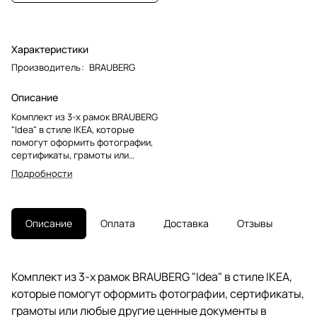
Характеристики
Производитель
:
BRAUBERG
Описание
Комплект из 3-х рамок BRAUBERG
"Idea" в стиле IKEA, которые
помогут оформить фотографии,
сертификаты, грамоты или
любые другие ценные
Подробности
документы в едином стиле, что
актуально как для современного
домашнего интерьера, так и для
офисного.Рамки стандартного
Описание
Оплата
Доставка
Отзывы
формата А4 (21х30 см)
выполнены из МДФ
универсального черного цвета,
за счет чего отлично впишутся
Комплект из 3-х рамок BRAUBERG "Idea" в стиле IKEA,
как в домашний, так и в деловой
которые помогут оформить фотографии, сертификаты,
интерьер. У каждой рамки
имеется возможность
грамоты или любые другие ценные документы в