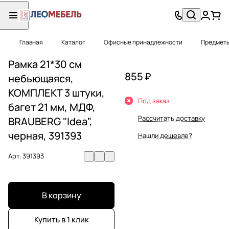
Главная
Каталог
Офисные принадлежности
Предметы
Рамка 21*30 см
855 ₽
небьющаяся,
КОМПЛЕКТ 3 штуки,
Под заказ
багет 21 мм, МДФ,
Рассчитать доставку
BRAUBERG "Idea",
черная, 391393
Нашли дешевле?
Арт.
391393
В корзину
Купить в 1 клик