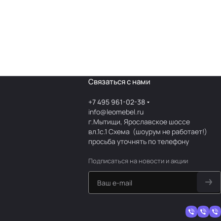
Связаться с нами
+7 495 961-02-38
info@leomebel.ru
г.Мытищи, Ярославское шоссе
вл.1с.1
Схема
(шоурум не работает!)
просьба уточнять по телефону
Подписаться
на новости и акции