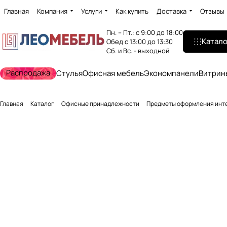
Главная
Компания
Услуги
Как купить
Доставка
Отзывы
Пн. – Пт.: с 9:00 до 18:00
Катало
Обед с 13:00 до 13:30
Сб. и Вс. - выходной
Распродажа
Стулья
Офисная мебель
Экономпанели
Витрин
Главная
Каталог
Офисные принадлежности
Предметы оформления инт