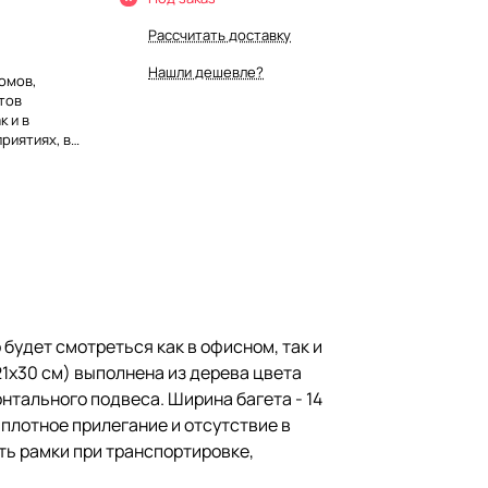
Рассчитать доставку
Нашли дешевле?
омов,
тов
к и в
риятиях, в
ата А4 (21х30
 чего отлично
ется
 подвеса.
астика вместо
ётный картон
е в будущем
я в
сохранность
и
будет смотреться как в офисном, так и
21х30 см) выполнена из дерева цвета
нтального подвеса. Ширина багета - 14
 плотное прилегание и отсутствие в
ть рамки при транспортировке,