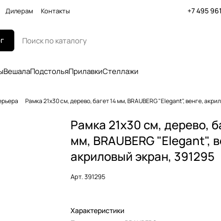
+7 495 96
Дилерам
Контакты
г
ы
Вешала
Подстолья
Прилавки
Стеллажи
ерьера
Рамка 21х30 см, дерево, багет 14 мм, BRAUBERG "Elegant", венге, акри
Рамка 21х30 см, дерево, б
мм, BRAUBERG "Elegant", в
акриловый экран, 391295
Арт.
391295
Характеристики