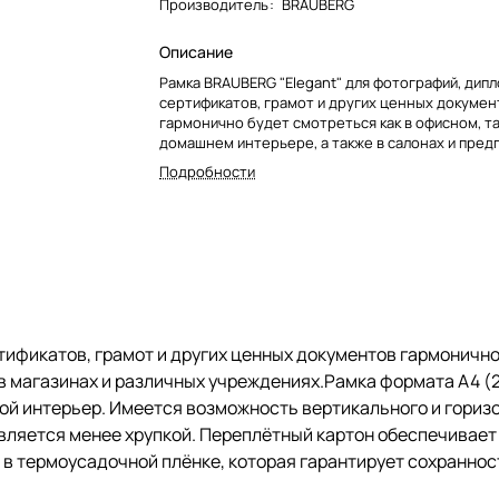
Производитель
:
BRAUBERG
Описание
Рамка BRAUBERG "Elegant" для фотографий, дипл
сертификатов, грамот и других ценных докумен
гармонично будет смотреться как в офисном, та
домашнем интерьере, а также в салонах и предп
магазинах и различных учреждениях.Рамка форм
Подробности
см) выполнена из дерева цвета "венге", за счет
впишется в домашний и деловой интерьер. Име
возможность вертикального и горизонтального
Ширина багета - 14 мм. Благодаря вставке из пл
стекла, рамка является менее хрупкой. Перепл
обеспечивает плотное прилегание и отсутстви
деформации содержимого в рамке. Поставляетс
термоусадочной плёнке, которая гарантирует 
рамки при транспортировке, отсутствие сколов 
ификатов, грамот и других ценных документов гармонично 
потертостей.
 в магазинах и различных учреждениях.Рамка формата А4 (
вой интерьер. Имеется возможность вертикального и горизо
является менее хрупкой. Переплётный картон обеспечивает
в термоусадочной плёнке, которая гарантирует сохраннос