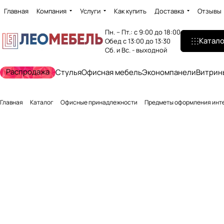
Главная
Компания
Услуги
Как купить
Доставка
Отзывы
Пн. – Пт.: с 9:00 до 18:00
Катало
Обед с 13:00 до 13:30
Сб. и Вс. - выходной
Распродажа
Стулья
Офисная мебель
Экономпанели
Витрин
Главная
Каталог
Офисные принадлежности
Предметы оформления инт