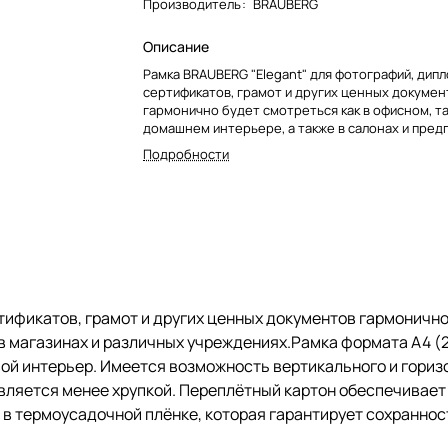
Производитель
:
BRAUBERG
Описание
Рамка BRAUBERG "Elegant" для фотографий, дипл
сертификатов, грамот и других ценных докумен
гармонично будет смотреться как в офисном, та
домашнем интерьере, а также в салонах и предп
магазинах и различных учреждениях.Рамка форм
Подробности
см) выполнена из дерева цвета "мокко", за счет
впишется в домашний и деловой интерьер. Име
возможность вертикального и горизонтального
Ширина багета - 14 мм. Благодаря вставке из пл
стекла, рамка является менее хрупкой. Перепл
обеспечивает плотное прилегание и отсутстви
деформации содержимого в рамке. Поставляетс
термоусадочной плёнке, которая гарантирует 
рамки при транспортировке, отсутствие сколов 
ификатов, грамот и других ценных документов гармонично 
потертостей.
 в магазинах и различных учреждениях.Рамка формата А4 (
овой интерьер. Имеется возможность вертикального и гориз
является менее хрупкой. Переплётный картон обеспечивает
в термоусадочной плёнке, которая гарантирует сохраннос