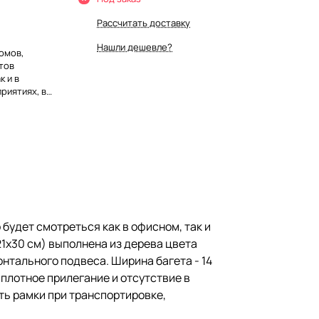
Рассчитать доставку
Нашли дешевле?
омов,
тов
к и в
риятиях, в
ата А4 (21х30
 чего отлично
ется
 подвеса.
астика вместо
ётный картон
е в будущем
я в
сохранность
и
будет смотреться как в офисном, так и
21х30 см) выполнена из дерева цвета
онтального подвеса. Ширина багета - 14
 плотное прилегание и отсутствие в
ть рамки при транспортировке,