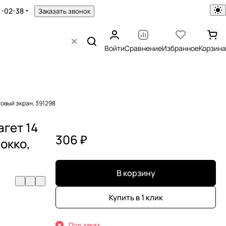
1-02-38
Заказать звонок
Войти
Сравнение
Избранное
Корзина
ловый экран, 391298
агет 14
306 ₽
окко,
В корзину
Купить в 1 клик
Под заказ