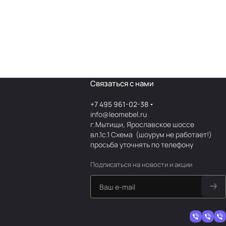
Связаться с нами
+7 495 961-02-38
info@leomebel.ru
г.Мытищи, Ярославское шоссе
вл.1с.1
Схема
(шоурум не работает!)
просьба уточнять по телефону
Подписаться
на новости и акции