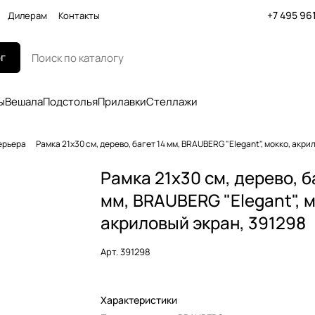
+7 495 96
Дилерам
Контакты
г
ы
Вешала
Подстолья
Прилавки
Стеллажи
ерьера
Рамка 21х30 см, дерево, багет 14 мм, BRAUBERG "Elegant", мокко, акри
Рамка 21х30 см, дерево, б
мм, BRAUBERG "Elegant", м
акриловый экран, 391298
Арт.
391298
Характеристики