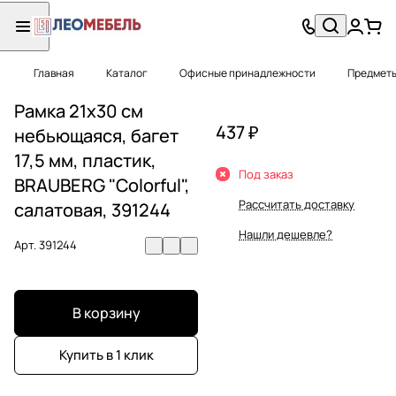
Главная
Каталог
Офисные принадлежности
Предметы
Рамка 21х30 см
437 ₽
небьющаяся, багет
17,5 мм, пластик,
Под заказ
BRAUBERG "Colorful",
Рассчитать доставку
салатовая, 391244
Нашли дешевле?
Арт.
391244
В корзину
Купить в 1 клик