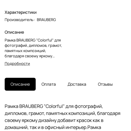
Характеристики
Производитель
:
BRAUBERG
Описание
Рамка BRAUBERG "Colorful" для
фотографий, дипломов, грамот,
памятных композиций,
благодаря своему яркому
дизайну добавит красок как в
Подробности
домашний, так и в офисный
интерьер.Рамка стандартного
формата А4 (21х30 см)
выполнена из ПВХ в
Описание
Оплата
Доставка
Отзывы
оригинальном салатовом цвете,
за счет чего отлично впишется в
домашний интерьер, например,
в детскую комнату, или подойдет
Рамка BRAUBERG "Colorful" для фотографий,
в качестве красочного акцента в
дипломов, грамот, памятных композиций, благодаря
гостиной. Рамка также будет
уместна и в офисном интерьере,
своему яркому дизайну добавит красок как в
который зачастую выполнен в
домашний, так и в офисный интерьер.Рамка
весьма сдержанных тонах и в