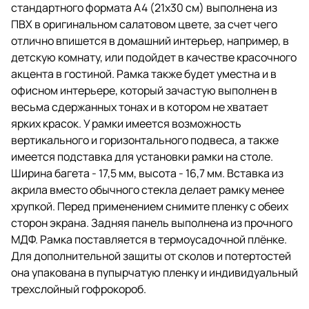
стандартного формата А4 (21х30 см) выполнена из
котором не хватает ярких
красок. У рамки имеется
ПВХ в оригинальном салатовом цвете, за счет чего
возможность вертикального и
отлично впишется в домашний интерьер, например, в
горизонтального подвеса, а
детскую комнату, или подойдет в качестве красочного
также имеется подставка для
установки рамки на столе.
акцента в гостиной. Рамка также будет уместна и в
офисном интерьере, который зачастую выполнен в
Ширина багета - 17,5 мм, высота -
весьма сдержанных тонах и в котором не хватает
16,7 мм. Вставка из акрила
вместо обычного стекла делает
ярких красок. У рамки имеется возможность
рамку менее хрупкой. Перед
вертикального и горизонтального подвеса, а также
применением снимите пленку с
имеется подставка для установки рамки на столе.
обеих сторон экрана.
Ширина багета - 17,5 мм, высота - 16,7 мм. Вставка из
Задняя панель выполнена из
акрила вместо обычного стекла делает рамку менее
прочного МДФ. Рамка
хрупкой. Перед применением снимите пленку с обеих
поставляется в термоусадочной
плёнке. Для дополнительной
сторон экрана. Задняя панель выполнена из прочного
защиты от сколов и потертостей
МДФ. Рамка поставляется в термоусадочной плёнке.
она упакована в пупырчатую
Для дополнительной защиты от сколов и потертостей
пленку и индивидуальный
трехслойный гофрокороб.
она упакована в пупырчатую пленку и индивидуальный
трехслойный гофрокороб.