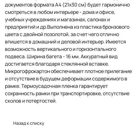
горизонтального подвеса.
документов формата А4 (21х30 см) будет гармонично
Ширина багета - 16 мм.
смотреться в любом интерьере - дома и офисе,
Аккуратный вид достигается
учебных учреждениях и магазинах, салонах и
благодаря стеклянной вставке.
Микрогофрокартон
предприятий и др.Выполнена из пластика бронзового
обеспечивает плотное
цвета с двойной позолотой, за счет чего отлично
прилегание и отсутствие в
впишется в домашний и деловой интерьер. Имеется
будущем деформации
содержимого в рамке.
возможность вертикального и горизонтального
Термоусадочная пленка
подвеса. Ширина багета - 16 мм. Аккуратный вид
гарантирует сохранность рамки
достигается благодаря стеклянной вставке.
при транспортировке,
отсутствие сколов и
Микрогофрокартон обеспечивает плотное прилегание
потертостей.
и отсутствие в будущем деформации содержимого в
рамке. Термоусадочная пленка гарантирует
сохранность рамки при транспортировке, отсутствие
сколов и потертостей.
Назад к списку