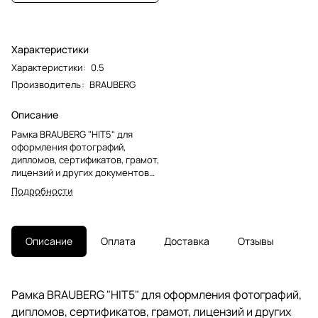
Характеристики
Характеристики
:
0.5
Производитель
:
BRAUBERG
Описание
Рамка BRAUBERG "HIT5" для
оформления фотографий,
дипломов, сертификатов, грамот,
лицензий и других документов
формата А4 (21х30 см) будет
Подробности
гармонично смотреться в
любом интерьере - дома и
офисе, учебных учреждениях и
магазинах, салонах и
Описание
Оплата
Доставка
Отзывы
предприятий и др.Выполнена из
пластика бронзового цвета с
двойной позолотой, за счет чего
отлично впишется в домашний и
Рамка BRAUBERG "HIT5" для оформления фотографий,
деловой интерьер. Имеется
дипломов, сертификатов, грамот, лицензий и других
возможность вертикального и