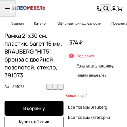
Главная
Каталог
Офисные принадлежности
Предметы
Рамка 21х30 см,
374 ₽
пластик, багет 16 мм,
BRAUBERG "HIT5",
Под заказ
бронза с двойной
Рассчитать доставку
позолотой, стекло,
391073
Нашли дешевле?
Арт.
391073
Все товары Brauberg
В корзину
Все товары категории
Купить в 1 клик