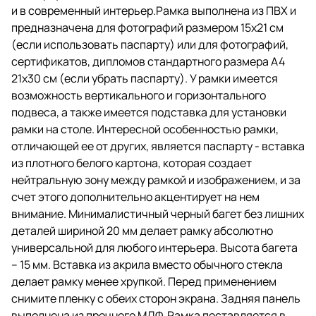
вертикального и
и в современный интерьер.Рамка выполнена из ПВХ и
горизонтального подвеса, а
предназначена для фотографий размером 15х21 см
также имеется подставка для
установки рамки на столе.
(если использовать паспарту) или для фотографий,
сертификатов, дипломов стандартного размера A4
Интересной особенностью
21х30 см (если убрать паспарту). У рамки имеется
рамки, отличающей ее от других,
является паспарту - вставка из
возможность вертикального и горизонтального
плотного белого картона,
подвеса, а также имеется подставка для установки
которая создает нейтральную
рамки на столе. Интересной особенностью рамки,
зону между рамкой и
изображением, и за счет этого
отличающей ее от других, является паспарту - вставка
дополнительно акцентирует на
из плотного белого картона, которая создает
нем внимание.
нейтральную зону между рамкой и изображением, и за
Минималистичный черный багет
без лишних деталей шириной 20
счет этого дополнительно акцентирует на нем
мм делает рамку абсолютно
внимание. Минималистичный черный багет без лишних
универсальной для любого
деталей шириной 20 мм делает рамку абсолютно
интерьера. Высота багета – 15
мм. Вставка из акрила вместо
универсальной для любого интерьера. Высота багета
обычного стекла делает рамку
– 15 мм. Вставка из акрила вместо обычного стекла
менее хрупкой. Перед
делает рамку менее хрупкой. Перед применением
применением снимите пленку с
обеих сторон экрана.
снимите пленку с обеих сторон экрана. Задняя панель
выполнена из прочного МДФ. Рамка поставляется в