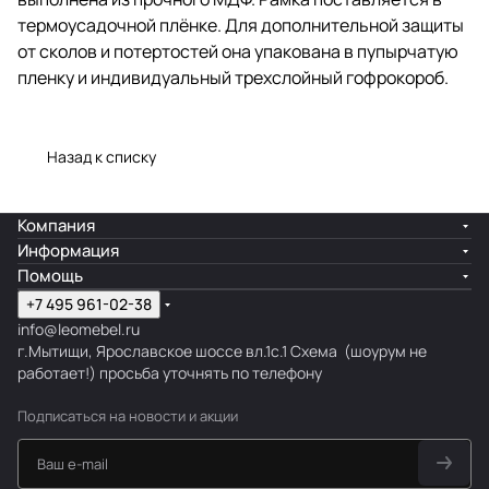
Задняя панель выполнена из
термоусадочной плёнке. Для дополнительной защиты
прочного МДФ. Рамка
поставляется в термоусадочной
от сколов и потертостей она упакована в пупырчатую
плёнке. Для дополнительной
пленку и индивидуальный трехслойный гофрокороб.
защиты от сколов и потертостей
она упакована в пупырчатую
пленку и индивидуальный
трехслойный гофрокороб.
Назад к списку
Компания
Информация
Помощь
+7 495 961-02-38
info@leomebel.ru
г.Мытищи, Ярославское шоссе вл.1с.1
Схема
(шоурум не
работает!) просьба уточнять по телефону
Подписаться
на новости и акции