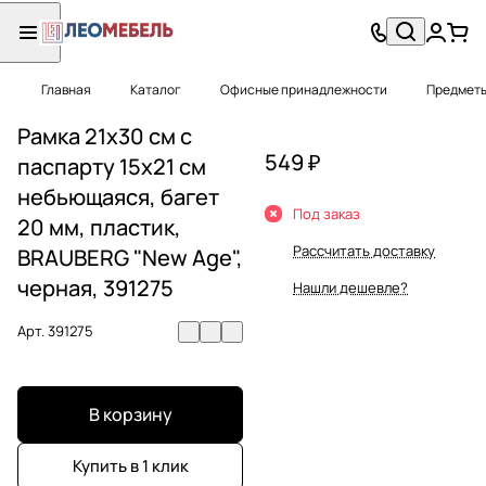
Главная
Каталог
Офисные принадлежности
Предметы
Рамка 21х30 см с
549 ₽
паспарту 15х21 см
небьющаяся, багет
Под заказ
20 мм, пластик,
Рассчитать доставку
BRAUBERG "New Age",
черная, 391275
Нашли дешевле?
Арт.
391275
В корзину
Купить в 1 клик