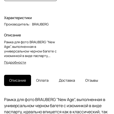
Характеристики
Производитель
:
BRAUBERG
Описание
Рамка для фото BRAUBERG "New
Age", выполненная в
универсальном черном багете с
изюминкой в виде паспарту,
идеально впишется как в
Подробности
классический, так и в
современный интерьер.Рамка
выполнена из ПВХ и
предназначена для фотографий
Описание
Оплата
Доставка
Отзывы
размером 15х21 см (если
использовать паспарту) или для
фотографий, сертификатов,
дипломов стандартного
Рамка для фото BRAUBERG "New Age", выполненная в
размера A4 21х30 см (если
универсальном черном багете с изюминкой в виде
убрать паспарту). У рамки
имеется возможность
паспарту, идеально впишется как в классический, так