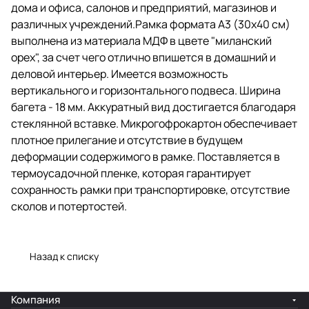
Ширина багета - 18 мм.
дома и офиса, салонов и предприятий, магазинов и
Аккуратный вид достигается
различных учреждений.Рамка формата А3 (30х40 см)
благодаря стеклянной вставке.
Микрогофрокартон
выполнена из материала МДФ в цвете "миланский
обеспечивает плотное
орех", за счет чего отлично впишется в домашний и
прилегание и отсутствие в
деловой интерьер. Имеется возможность
будущем деформации
содержимого в рамке.
вертикального и горизонтального подвеса. Ширина
Поставляется в термоусадочной
багета - 18 мм. Аккуратный вид достигается благодаря
пленке, которая гарантирует
стеклянной вставке. Микрогофрокартон обеспечивает
сохранность рамки при
транспортировке, отсутствие
плотное прилегание и отсутствие в будущем
сколов и потертостей.
деформации содержимого в рамке. Поставляется в
термоусадочной пленке, которая гарантирует
сохранность рамки при транспортировке, отсутствие
сколов и потертостей.
Назад к списку
Компания