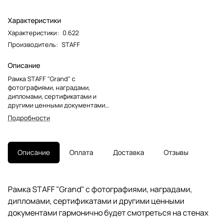
Характеристики
Характеристики
:
0.622
Производитель
:
STAFF
Описание
Рамка STAFF "Grand" с
фотографиями, наградами,
дипломами, сертификатами и
другими ценными документами
гармонично будет смотреться
Подробности
на стенах дома и офиса, салонов
и предприятий, магазинов и
различных учреждений.Рамка
формата А3 (30х40 см)
Описание
Оплата
Доставка
Отзывы
выполнена из материала МДФ в
цвете "миланский орех", за счет
чего отлично впишется в
домашний и деловой интерьер.
Рамка STAFF "Grand" с фотографиями, наградами,
Имеется возможность
дипломами, сертификатами и другими ценными
вертикального и
горизонтального подвеса.
документами гармонично будет смотреться на стенах