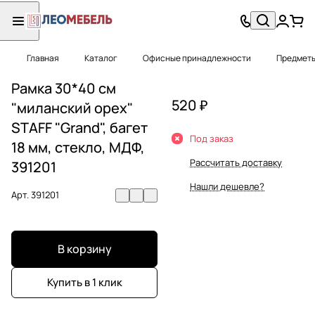
Главная
Каталог
Офисные принадлежности
Предметы
Рамка 30*40 см
520 ₽
"миланский орех"
STAFF "Grand", багет
Под заказ
18 мм, стекло, МДФ,
Рассчитать доставку
391201
Нашли дешевле?
Арт.
391201
В корзину
Купить в 1 клик