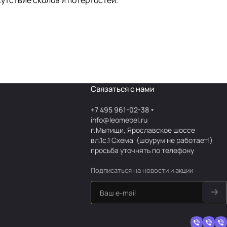
утствие сколов и потертостей.
Связаться с нами
+7 495 961-02-38
info@leomebel.ru
г.Мытищи, Ярославское шоссе
вл.1с.1
Схема
(шоурум не работает!)
просьба уточнять по телефону
Подписаться
на новости и акции