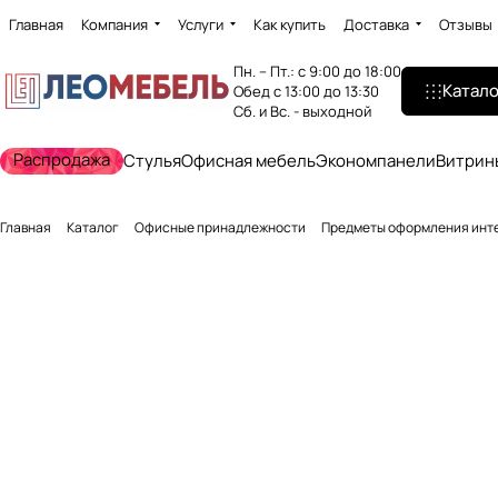
Главная
Компания
Услуги
Как купить
Доставка
Отзывы
Пн. – Пт.: с 9:00 до 18:00
Катало
Обед с 13:00 до 13:30
Сб. и Вс. - выходной
Распродажа
Стулья
Офисная мебель
Экономпанели
Витрин
Главная
Каталог
Офисные принадлежности
Предметы оформления инт