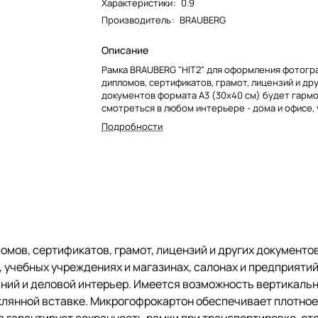
Характеристики
:
0.9
Производитель
:
BRAUBERG
Описание
Рамка BRAUBERG "HIT2" для оформления фотогр
дипломов, сертификатов, грамот, лицензий и др
документов формата А3 (30х40 см) будет гарм
смотреться в любом интерьере - дома и офисе,
учреждениях и магазинах, салонах и предприяти
Подробности
др.Выполнена из пластика золотистого цвета, з
отлично впишется в домашний и деловой интер
возможность вертикального и горизонтального
Ширина багета - 12 мм. Аккуратный вид достига
стеклянной вставке. Микрогофрокартон обеспе
плотное прилегание и отсутствие в будущем д
содержимого в рамке. Термоусадочная пленка 
сохранность рамки при транспортировке, отсут
и потертостей.
мов, сертификатов, грамот, лицензий и других документов
 учебных учреждениях и магазинах, салонах и предприятий
ашний и деловой интерьер. Имеется возможность вертикаль
еклянной вставке. Микрогофрокартон обеспечивает плотное