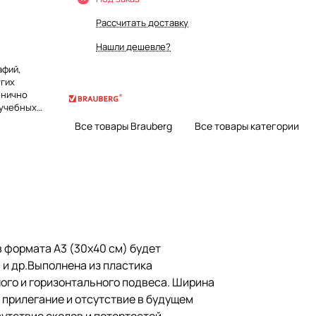
Рассчитать доставку
Нашли дешевле?
афий,
угих
онично
 учебных
й и
Все товары Brauberg
Все товары категории
а счет чего
ьер. Имеется
 подвеса.
ется благодаря
чивает
еформации
гарантирует
ствие сколов
 формата А3 (30х40 см) будет
 и др.Выполнена из пластика
ного и горизонтального подвеса. Ширина
 прилегание и отсутствие в будущем