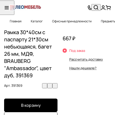
Главная
Каталог
Офисные принадлежности
Предметы
Рамка 30*40см с
667 ₽
паспарту 21*30см
небьющаяся, багет
Под заказ
26 мм, МДФ,
Рассчитать доставку
BRAUBERG
"Ambassador", цвет
Нашли дешевле?
дуб, 391369
Арт.
391369
В корзину