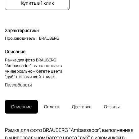
Купить в 1 клик
Характеристики
Производитель
:
BRAUBERG
Описание
Рамка для фото BRAUBERG
"Ambassador", выполненная в
универсальном багете цвета
"дуб" с изюминкой в виде
паспарту, идеально впишется как
Подробности
в классический, так и в
современный интерьер.Рамка
выполнена из МДФ и
предназначена для фотографий
Описание
Оплата
Доставка
Отзывы
стандартного размера А4 21х30
см (если использовать
паспарту) или для фотографий,
сертификатов, дипломов
Рамка для фото BRAUBERG "Ambassador", выполненная
крупного размера A3 30х40 см
в универсальном багете цвета "дуб" с изюминкой в
(если убрать паспарту). У рамки