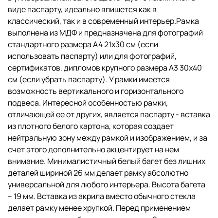
имеется возможность
виде паспарту, идеально впишется как в
вертикального и
классический, так и в современный интерьер.Рамка
горизонтального подвеса.
выполнена из МДФ и предназначена для фотографий
Интересной особенностью
стандартного размера А4 21х30 см (если
рамки, отличающей ее от других,
использовать паспарту) или для фотографий,
является паспарту - вставка из
сертификатов, дипломов крупного размера A3 30х40
плотного белого картона,
которая создает нейтральную
см (если убрать паспарту). У рамки имеется
зону между рамкой и
возможность вертикального и горизонтального
изображением, и за счет этого
подвеса. Интересной особенностью рамки,
дополнительно акцентирует на
нем внимание.
отличающей ее от других, является паспарту - вставка
Минималистичный белый багет
из плотного белого картона, которая создает
без лишних деталей шириной 26
нейтральную зону между рамкой и изображением, и за
мм делает рамку абсолютно
универсальной для любого
счет этого дополнительно акцентирует на нем
интерьера. Высота багета – 19
внимание. Минималистичный белый багет без лишних
мм. Вставка из акрила вместо
деталей шириной 26 мм делает рамку абсолютно
обычного стекла делает рамку
менее хрупкой. Перед
универсальной для любого интерьера. Высота багета
применением снимите пленку с
– 19 мм. Вставка из акрила вместо обычного стекла
обеих сторон экрана.
делает рамку менее хрупкой. Перед применением
Задняя панель выполнена из