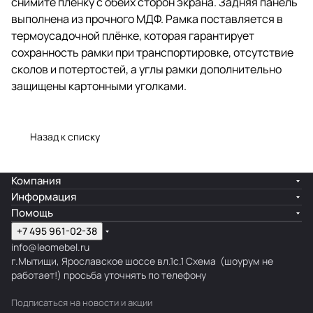
снимите пленку с обеих сторон экрана. Задняя панель
прочного МДФ. Рамка
выполнена из прочного МДФ. Рамка поставляется в
поставляется в термоусадочной
термоусадочной плёнке, которая гарантирует
плёнке, которая гарантирует
сохранность рамки при
сохранность рамки при транспортировке, отсутствие
транспортировке, отсутствие
сколов и потертостей, а углы рамки дополнительно
сколов и потертостей, а углы
защищены картонными уголками.
рамки дополнительно защищены
картонными уголками.
Назад к списку
Компания
Информация
Помощь
+7 495 961-02-38
info@leomebel.ru
г.Мытищи, Ярославское шоссе вл.1с.1
Схема
(шоурум не
работает!) просьба уточнять по телефону
Подписаться
на новости и акции