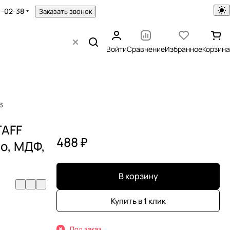
1-02-38
Заказать звонок
Войти
Сравнение
Избранное
Корзина
03
TAFF
488 ₽
ло, МДФ,
В корзину
Купить в 1 клик
Под заказ