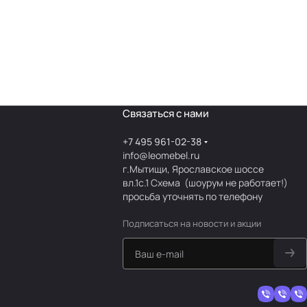
Связаться с нами
+7 495 961-02-38
info@leomebel.ru
г.Мытищи, Ярославское шоссе
вл.1с.1
Схема
(шоурум не работает!)
просьба уточнять по телефону
Подписаться
на новости и акции