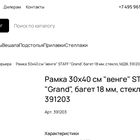
+7 495 96
Дилерам
Контакты
г
ы
Вешала
Подстолья
Прилавки
Стеллажи
ерьера
Рамка 30х40 см "венге" STAFF "Grand", багет 18 мм, стекло, МДФ, 3912
Рамка 30х40 см "венге" S
"Grand", багет 18 мм, стек
391203
Арт.
391203
Характеристики