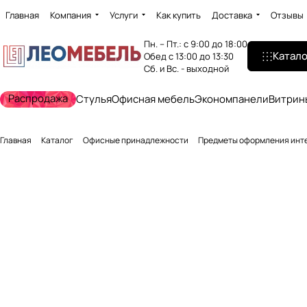
Главная
Компания
Услуги
Как купить
Доставка
Отзывы
Пн. – Пт.: с 9:00 до 18:00
Катало
Обед с 13:00 до 13:30
Сб. и Вс. - выходной
Распродажа
Стулья
Офисная мебель
Экономпанели
Витрин
Главная
Каталог
Офисные принадлежности
Предметы оформления инт