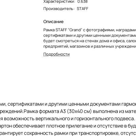
Характеристики
:
0.638
Производитель
:
STAFF
Описание
Рамка STAFF "Grand" с фотографиями, наградами
сертификатами и другими ценными документам
будет смотреться на стенах дома и офиса, сало
предприятий, магазинов и различных учреждени
формата А3 (30х40 см) выполнена из материал
Подробности
"венге", за счет чего отлично впишется в домаш
интерьер. Имеется возможность вертикального
горизонтального подвеса. Ширина багета - 18 м
вид достигается благодаря стеклянной вставке.
Микрогофрокартон обеспечивает плотное прил
отсутствие в будущем деформации содержимого
Поставляется в термоусадочной пленке, котор
гарантирует сохранность рамки при транспорт
отсутствие сколов и потертостей.
ами, сертификатами и другими ценными документами гармо
чреждений.Рамка формата А3 (30х40 см) выполнена из матер
я возможность вертикального и горизонтального подвеса. 
артон обеспечивает плотное прилегание и отсутствие в б
рантирует сохранность рамки при транспортировке, отсутс