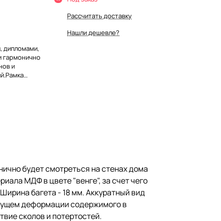
Рассчитать доставку
Нашли дешевле?
, дипломами,
и гармонично
нов и
й.Рамка
а МДФ в цвете
ний и деловой
 и
м. Аккуратный
егание и
 в рамке.
ая
ировке,
нично будет смотреться на стенах дома
иала МДФ в цвете "венге", за счет чего
Ширина багета - 18 мм. Аккуратный вид
удущем деформации содержимого в
твие сколов и потертостей.