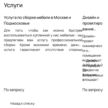
Услуги
Услуга по сборке мебели в Москве и
Дизайн и
Подмосковье
проектиро
вание
Для того, чтобы как можно быстрее
магазинов
воспользоваться купленной у нас мебелью - мы
Дизайн-
предлагаем вам услугу профессиональной
и офисов
проект
сборки. Кроме экономии времени, данная
коммерческ
услуга гарантирует отсутствие спорных
ого
ситуаций, которые могут появиться в процессе
помещения
сборки сторонними мастерами. Сборка мебели
под ключ от
Дизайн
осуществляется в Москве и Московской
1490 руб./м2
интерьера,
области
Скидки на
3D-
большие
визуализаци
площади !
я
Подбор
По запросу
По запросу
материалов,
мебели,
декора
Назад к списку