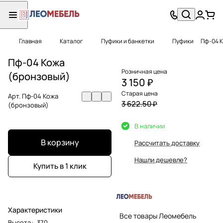
Главная
Каталог
Пуфики и банкетки
Пуфики
Пф-04 К
Пф-04 Кожа
Розничная цена
(бронзовый)
3 150 ₽
Старая цена
Арт.
Пф-04 Кожа
3 622.50 ₽
(бронзовый)
В наличии
В корзину
Рассчитать доставку
Нашли дешевле?
Купить в 1 клик
Характеристики
Все товары Леомебель
Высота
:
370