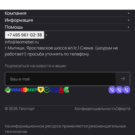
Благодаря
стильному
Компания
решению
Информация
фасада
Помощь
здания, ваше
+7 495 961-02-38
заведение
info@leomebel.ru
приобретет
г.Мытищи, Ярославское шоссе вл.1с.1
Схема
(шоурум не
законченный
работает!) просьба уточнять по телефону
вид
Подписаться
на новости и акции
Авторский
надзор
© 2026 Леоторг
Конфиденциальность
Оферта
На информационном ресурсе применяются
рекомендательные
технологии
.