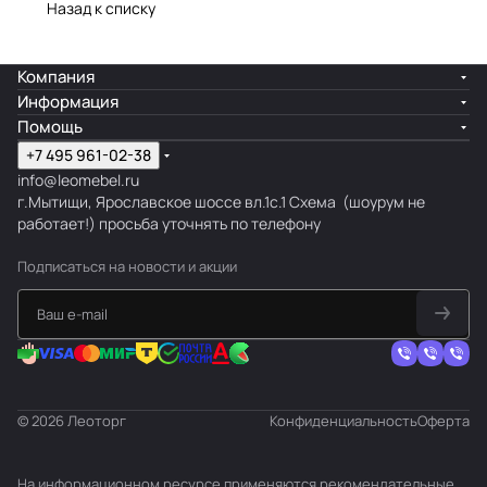
Назад к списку
Компания
Информация
Помощь
+7 495 961-02-38
info@leomebel.ru
г.Мытищи, Ярославское шоссе вл.1с.1
Схема
(шоурум не
работает!) просьба уточнять по телефону
Подписаться
на новости и акции
© 2026 Леоторг
Конфиденциальность
Оферта
На информационном ресурсе применяются
рекомендательные