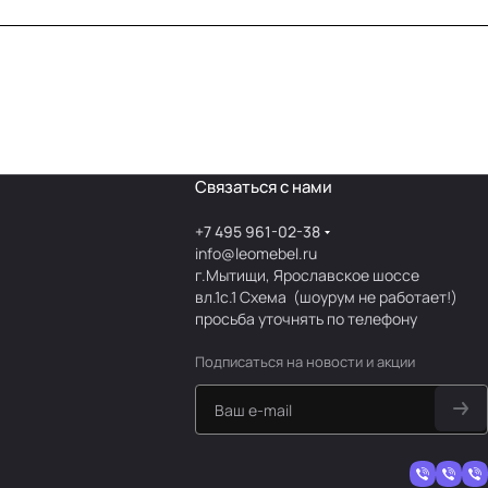
Связаться с нами
+7 495 961-02-38
info@leomebel.ru
г.Мытищи, Ярославское шоссе
вл.1с.1
Схема
(шоурум не работает!)
просьба уточнять по телефону
Подписаться
на новости и акции