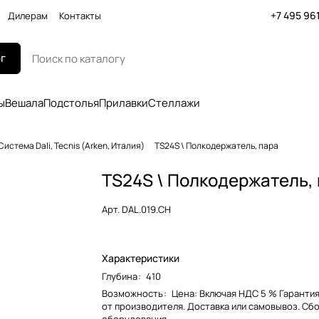
+7 495 96
Дилерам
Контакты
г
ы
Вешала
Подстолья
Прилавки
Стеллажи
Система Dali, Tecnis (Arken, Италия)
TS24S \ Полкодержатель, пара
TS24S \ Полкодержатель,
Арт.
DAL.019.CH
Характеристики
Глубина
:
410
Возможность
:
Цена: Включая НДС 5 % Гарантия
от производителя. Доставка или самовывоз. Сб