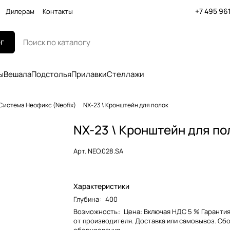
+7 495 96
Дилерам
Контакты
г
ы
Вешала
Подстолья
Прилавки
Стеллажи
Система Неофикс (Neofix)
NX-23 \ Кронштейн для полок
NX-23 \ Кронштейн для по
Арт.
NEO.028.SA
Характеристики
Глубина
:
400
Возможность
:
Цена: Включая НДС 5 % Гарантия
от производителя. Доставка или самовывоз. Сб