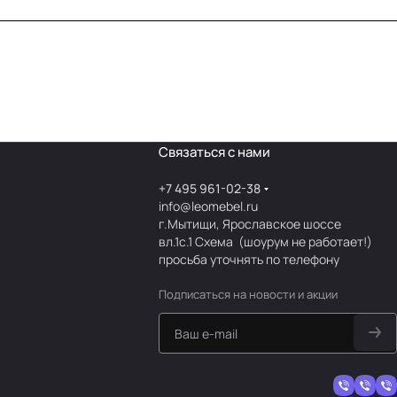
Связаться с нами
+7 495 961-02-38
info@leomebel.ru
г.Мытищи, Ярославское шоссе
вл.1с.1
Схема
(шоурум не работает!)
просьба уточнять по телефону
Подписаться
на новости и акции