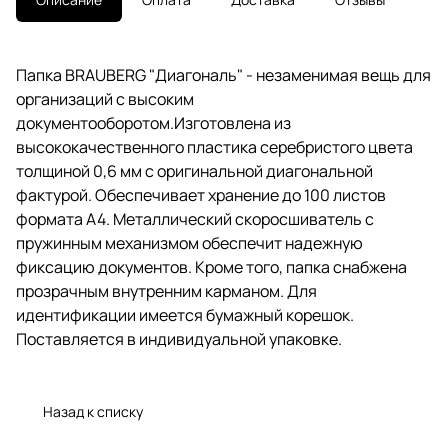
листов формата А4.
Металлический скоросшиватель
с пружинным механизмом
обеспечит надежную фиксацию
Папка BRAUBERG "Диагональ" - незаменимая вещь для
документов. Кроме того, папка
организаций с высоким
снабжена прозрачным
внутренним карманом. Для
документооборотом.Изготовлена из
идентификации имеется
высококачественного пластика серебристого цвета
бумажный корешок.
толщиной 0,6 мм с оригинальной диагональной
Поставляется в индивидуальной
упаковке.
фактурой. Обеспечивает хранение до 100 листов
формата А4. Металлический скоросшиватель с
пружинным механизмом обеспечит надежную
фиксацию документов. Кроме того, папка снабжена
прозрачным внутренним карманом. Для
идентификации имеется бумажный корешок.
Поставляется в индивидуальной упаковке.
Назад к списку