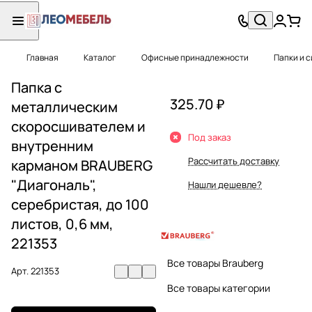
Главная
Каталог
Офисные принадлежности
Папки и 
Папка с
325.70 ₽
металлическим
скоросшивателем и
Под заказ
внутренним
Рассчитать доставку
карманом BRAUBERG
"Диагональ",
Нашли дешевле?
серебристая, до 100
листов, 0,6 мм,
221353
Все товары Brauberg
Арт.
221353
Все товары категории