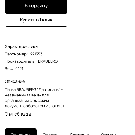
В корзину
Купить в 1 клик
Характеристики
Партномер
:
221353
Производитель
:
BRAUBERG
Вес
:
0.121
Описание
Папка BRAUBERG "Диагональ" -
незаменимая вещь для
организаций с высоким
документооборотом.Изготовле
на из высококачественного
Подробности
пластика серебристого цвета
толщиной 0,6 мм с оригинальной
диагональной фактурой.
Обеспечивает хранение до 100
Описание
Оплата
Доставка
Отзывы