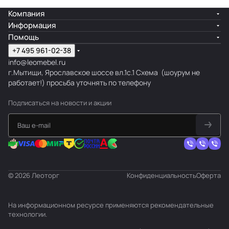
Компания
Информация
Помощь
+7 495 961-02-38
info@leomebel.ru
г.Мытищи, Ярославское шоссе вл.1с.1
Схема
(шоурум не
работает!) просьба уточнять по телефону
Подписаться
на новости и акции
© 2026 Леоторг
Конфиденциальность
Оферта
На информационном ресурсе применяются
рекомендательные
технологии
.