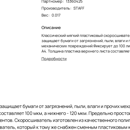
Партномер
:
13360425
Производитель
:
STAFF
Вес
:
0.017
Описание
Классический мягкий пластиковый скоросшивате
защищает бумаги от загрязнений, пыли, влаги и 
механических повреждений.Фиксирует до 100 л
А4. Толщина пластика верхнего листа составляет
нижнего - 120 мкм. Предельно простой механиз
Подробности
металлические усики и пластиковая планка для 
фиксации документов. Скоросшиватель изготов
качественного полипропилена. Прозрачный вер
позволяет определить содержимое, не открыва
скоросшиватель, который к тому же снабжен с
пластиковым корешком, что дает возможность
структурировать информацию. Кроме того, кор
скоросшивателя снабжен перфорацией, что поз
подшивать его в папки с любым механизмом. Бл
ащищает бумаги от загрязнений, пыли, влаги и прочих ме
насыщенному синему цвету обложки папка нико
составляет 100 мкм, а нижнего - 120 мкм. Предельно прос
затеряется на полке.
ентов. Скоросшиватель изготовлен из качественного поли
ватель, который к тому же снабжен сменным пластиковым 