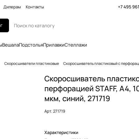
+7 495 96
Дилерам
Контакты
г
ы
Вешала
Подстолья
Прилавки
Стеллажи
Скоросшиватели пластиковые
Скоросшиватель пластиковый с перфорацией
Скоросшиватель пластико
перфорацией STAFF, А4, 1
мкм, синий, 271719
Арт.
271719
Характеристики