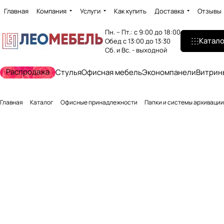
Главная
Компания
Услуги
Как купить
Доставка
Отзывы
Пн. – Пт.: с 9:00 до 18:00
Катало
Обед с 13:00 до 13:30
Сб. и Вс. - выходной
Распродажа
Стулья
Офисная мебель
Экономпанели
Витрин
Главная
Каталог
Офисные принадлежности
Папки и системы архивации