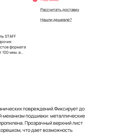
Рассчитать доставку
Нашли дешевле?
ль STAFF
прочих
истов формата
 100 мкм, а
м подшивки:
надежной
лен из
хний лист
я
менным
ешок
воляет
агодаря
ханических повреждений.Фиксирует до
гда не
той механизм подшивки: металлические
пропилена. Прозрачный верхний лист
корешком, что дает возможность