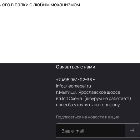
 его в папки с любым механизмом.
Связаться с нами
+7 495 961-02-38
info@leomebel.ru
г.Мытищи, Ярославское шоссе
вл.1с.1
Схема
(шоурум не работает!)
просьба уточнять по телефону
Подписаться
на новости и акции