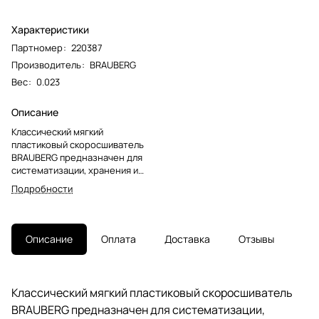
Характеристики
Партномер
:
220387
Производитель
:
BRAUBERG
Вес
:
0.023
Описание
Классический мягкий
пластиковый скоросшиватель
BRAUBERG предназначен для
систематизации, хранения и
транспортировки документов.
Подробности
Защищает бумаги от
загрязнений, пыли, влаги и
прочих механических
повреждений.Фиксирует до 100
Описание
Оплата
Доставка
Отзывы
листов формата А4. Толщина
пластика верхнего листа
составляет 130 мкм, а нижнего -
180 мкм. Предельно простой
Классический мягкий пластиковый скоросшиватель
механизм подшивки:
BRAUBERG предназначен для систематизации,
металлические усики и