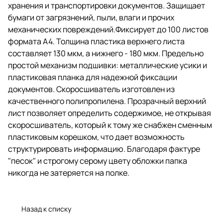
пластиковая планка для
хранения и транспортировки документов. Защищает
надежной фиксации документов.
бумаги от загрязнений, пыли, влаги и прочих
Скоросшиватель изготовлен из
механических повреждений.Фиксирует до 100 листов
качественного полипропилена.
Прозрачный верхний лист
формата А4. Толщина пластика верхнего листа
позволяет определить
составляет 130 мкм, а нижнего - 180 мкм. Предельно
содержимое, не открывая
простой механизм подшивки: металлические усики и
скоросшиватель, который к тому
же снабжен сменным
пластиковая планка для надежной фиксации
пластиковым корешком, что дает
документов. Скоросшиватель изготовлен из
возможность структурировать
качественного полипропилена. Прозрачный верхний
информацию. Благодаря фактуре
"песок" и строгому серому
лист позволяет определить содержимое, не открывая
цвету обложки папка никогда не
скоросшиватель, который к тому же снабжен сменным
затеряется на полке.
пластиковым корешком, что дает возможность
структурировать информацию. Благодаря фактуре
"песок" и строгому серому цвету обложки папка
никогда не затеряется на полке.
Назад к списку