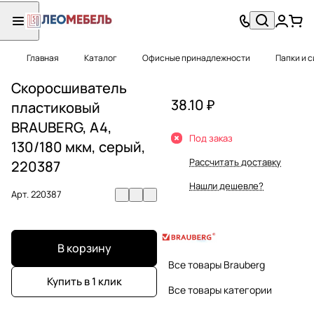
Главная
Каталог
Офисные принадлежности
Папки и 
Скоросшиватель
38.10 ₽
пластиковый
BRAUBERG, А4,
Под заказ
130/180 мкм, серый,
Рассчитать доставку
220387
Нашли дешевле?
Арт.
220387
В корзину
Все товары Brauberg
Купить в 1 клик
Все товары категории