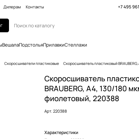
+7 495 96
Дилерам
Контакты
г
ы
Вешала
Подстолья
Прилавки
Стеллажи
Скоросшиватели пластиковые
Скоросшиватель пластиковый BRAUBERG, А
Скоросшиватель пластик
BRAUBERG, А4, 130/180 мк
фиолетовый, 220388
Арт.
220388
Характеристики