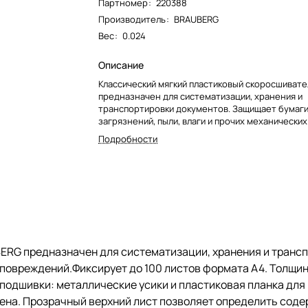
Партномер
:
220388
Производитель
:
BRAUBERG
Вес
:
0.024
Описание
Классический мягкий пластиковый скоросшиват
предназначен для систематизации, хранения и
транспортировки документов. Защищает бумаги
загрязнений, пыли, влаги и прочих механических
повреждений.Фиксирует до 100 листов формата 
Подробности
пластика верхнего листа составляет 130 мкм, а 
мкм. Предельно простой механизм подшивки: м
усики и пластиковая планка для надежной фикса
документов. Скоросшиватель изготовлен из ка
полипропилена. Прозрачный верхний лист позв
определить содержимое, не открывая скоросши
который к тому же снабжен сменным пластиков
что дает возможность структурировать инфор
Благодаря фактуре "песок" и яркому фиолетово
ERG предназначен для систематизации, хранения и транс
обложки папка никогда не затеряется на полке.
х повреждений.Фиксирует до 100 листов формата А4. Толщи
м подшивки: металлические усики и пластиковая планка дл
ена. Прозрачный верхний лист позволяет определить соде