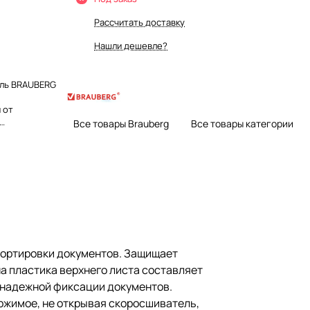
Рассчитать доставку
Нашли дешевле?
ель BRAUBERG
 от
Все товары Brauberg
Все товары категории
А4. Толщина
нижнего - 180
еталлические
ции
чественного
оляет
ватель,
ым корешком,
мацию.
му цвету
портировки документов. Защищает
на пластика верхнего листа составляет
я надежной фиксации документов.
ржимое, не открывая скоросшиватель,