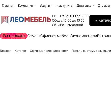
Главная
Компания
Услуги
Как купить
Доставка
Отзывы
Пн. – Пт.: с 9:00 до 18:00
Катало
Обед с 13:00 до 13:30
Сб. и Вс. - выходной
Распродажа
Стулья
Офисная мебель
Экономпанели
Витрин
Главная
Каталог
Офисные принадлежности
Папки и системы архивации