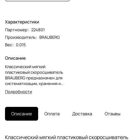
Характеристики
Партномер
:
224801
Производитель
:
BRAUBERG
Вес
:
0.015
Описание
Классический мягкий
пластиковый скоросшиватель
BRAUBERG предназначен для
систематизации, хранения и
транспортировки документов.
Подробности
Защищает бумаги от
загрязнений, пыли, влаги и
прочих механических
повреждений.Фиксирует до 100
Описание
Оплата
Доставка
Отзывы
листов формата А5. Толщина
пластика верхнего листа
составляет 130 мкм, а нижнего -
180 мкм. Предельно простой
Классический мягкий пластиковый скоросшиватель
механизм подшивки: