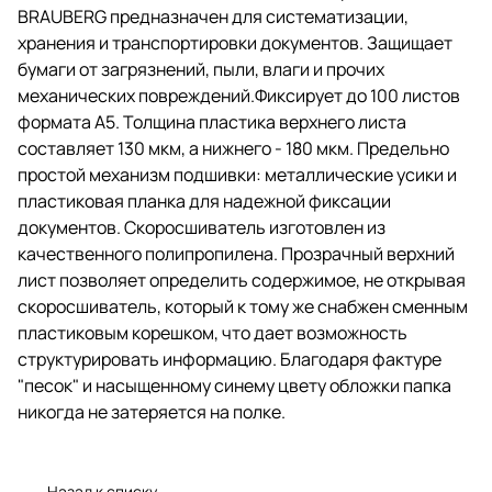
BRAUBERG предназначен для систематизации,
металлические усики и
пластиковая планка для
хранения и транспортировки документов. Защищает
надежной фиксации документов.
бумаги от загрязнений, пыли, влаги и прочих
Скоросшиватель изготовлен из
механических повреждений.Фиксирует до 100 листов
качественного полипропилена.
Прозрачный верхний лист
формата А5. Толщина пластика верхнего листа
позволяет определить
составляет 130 мкм, а нижнего - 180 мкм. Предельно
содержимое, не открывая
простой механизм подшивки: металлические усики и
скоросшиватель, который к тому
же снабжен сменным
пластиковая планка для надежной фиксации
пластиковым корешком, что дает
документов. Скоросшиватель изготовлен из
возможность структурировать
качественного полипропилена. Прозрачный верхний
информацию. Благодаря фактуре
"песок" и насыщенному синему
лист позволяет определить содержимое, не открывая
цвету обложки папка никогда не
скоросшиватель, который к тому же снабжен сменным
затеряется на полке.
пластиковым корешком, что дает возможность
структурировать информацию. Благодаря фактуре
"песок" и насыщенному синему цвету обложки папка
никогда не затеряется на полке.
Назад к списку