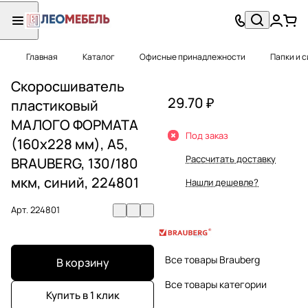
Главная
Каталог
Офисные принадлежности
Папки и 
Скоросшиватель
29.70 ₽
пластиковый
МАЛОГО ФОРМАТА
Под заказ
(160х228 мм), А5,
Рассчитать доставку
BRAUBERG, 130/180
мкм, синий, 224801
Нашли дешевле?
Арт.
224801
Все товары Brauberg
В корзину
Все товары категории
Купить в 1 клик