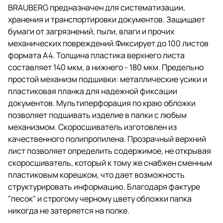
BRAUBERG предназначен для систематизации,
металлические усики и
пластиковая планка для
хранения и транспортировки документов. Защищает
надежной фиксации документов.
бумаги от загрязнений, пыли, влаги и прочих
Мультиперфорация по краю
механических повреждений.Фиксирует до 100 листов
обложки позволяет подшивать
изделие в папки с любым
формата А4. Толщина пластика верхнего листа
механизмом. Скоросшиватель
составляет 140 мкм, а нижнего - 180 мкм. Предельно
изготовлен из качественного
простой механизм подшивки: металлические усики и
полипропилена. Прозрачный
верхний лист позволяет
пластиковая планка для надежной фиксации
определить содержимое, не
документов. Мультиперфорация по краю обложки
открывая скоросшиватель,
позволяет подшивать изделие в папки с любым
который к тому же снабжен
сменным пластиковым
механизмом. Скоросшиватель изготовлен из
корешком, что дает
качественного полипропилена. Прозрачный верхний
возможность структурировать
лист позволяет определить содержимое, не открывая
информацию. Благодаря фактуре
"песок" и строгому черному
скоросшиватель, который к тому же снабжен сменным
цвету обложки папка никогда не
пластиковым корешком, что дает возможность
затеряется на полке.
структурировать информацию. Благодаря фактуре
"песок" и строгому черному цвету обложки папка
никогда не затеряется на полке.