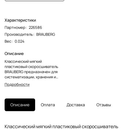
Характеристики
Партномер
:
226586
Производитель
:
BRAUBERG
Вес
:
0.024
Описание
Классический мягкий
пластиковый скоросшиватель
BRAUBERG предназначен для
систематизации, хранения и
транспортировки документов.
Подробности
Защищает бумаги от
загрязнений, пыли, влаги и
прочих механических
повреждений.Фиксирует до 100
Описание
Оплата
Доставка
Отзывы
листов формата А4. Толщина
пластика верхнего листа
составляет 140 мкм, а нижнего -
180 мкм. Предельно простой
Классический мягкий пластиковый скоросшиватель
механизм подшивки: