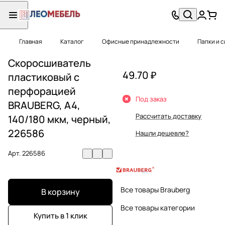
Главная
Каталог
Офисные принадлежности
Папки и 
Скоросшиватель
49.70 ₽
пластиковый с
перфорацией
Под заказ
BRAUBERG, А4,
Рассчитать доставку
140/180 мкм, черный,
226586
Нашли дешевле?
Арт.
226586
Все товары Brauberg
В корзину
Все товары категории
Купить в 1 клик