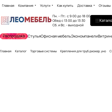
Главная
Компания
Услуги
Как купить
Доставка
Отзывы
Пн. – Пт.: с 9:00 до 18:00
Катало
Обед с 13:00 до 13:30
Сб. и Вс. - выходной
Распродажа
Стулья
Офисная мебель
Экономпанели
Витрин
Главная
Каталог
Торговые системы
Крепления для труб джокер, уно
С