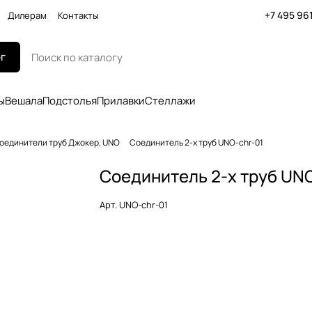
+7 495 96
Дилерам
Контакты
г
ы
Вешала
Подстолья
Прилавки
Стеллажи
оединители труб Джокер, UNO
Соединитель 2-х труб UNO-chr-01
Соединитель 2-х труб UN
Арт.
UNO-chr-01