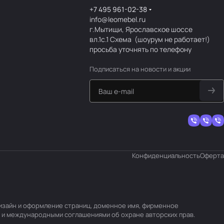
+7 495 961-02-38
info@leomebel.ru
г.Мытищи, Ярославское шоссе
вл.1с.1
Схема
(шоурум не работает!)
просьба уточнять по телефону
Подписаться
на новости и акции
Конфиденциальность
Оферта
 дизайн и оформление страниц, доменное имя, фирменное
 и международными соглашениями об охране авторских прав.