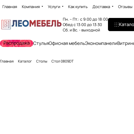
Главная
Компания
Услуги
Как купить
Доставка
Отзывы
Пн. – Пт.: с 9:00 до 18:00
Катало
Обед с 13:00 до 13:30
Сб. и Вс. - выходной
Распродажа
Стулья
Офисная мебель
Экономпанели
Витрин
Главная
Каталог
Столы
Стол 0809DT