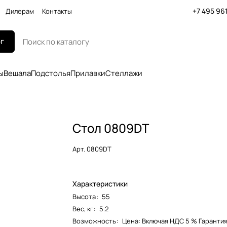
+7 495 96
Дилерам
Контакты
г
ы
Вешала
Подстолья
Прилавки
Стеллажи
Стол 0809DT
Арт.
0809DT
Характеристики
Высота
:
55
Вес, кг
:
5.2
Возможность
:
Цена: Включая НДС 5 % Гарантия