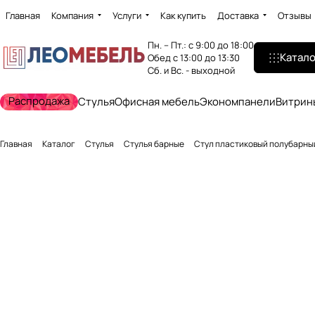
Главная
Компания
Услуги
Как купить
Доставка
Отзывы
Пн. – Пт.: с 9:00 до 18:00
Катало
Обед с 13:00 до 13:30
Сб. и Вс. - выходной
Распродажа
Стулья
Офисная мебель
Экономпанели
Витрин
Главная
Каталог
Стулья
Стулья барные
Стул пластиковый полубарный