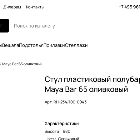
+7 495 96
Дилерам
Контакты
г
ы
Вешала
Подстолья
Прилавки
Стеллажи
 Maya Bar 65 оливковый
Стул пластиковый полуб
Maya Bar 65 оливковый
Арт.
RH-234/100-0043
Характеристики
Высота
:
980
Цвет
:
Оливковый