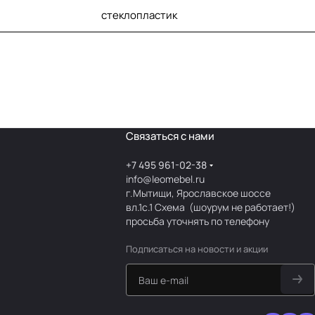
стеклопластик
Связаться с нами
+7 495 961-02-38
info@leomebel.ru
г.Мытищи, Ярославское шоссе
вл.1с.1
Схема
(шоурум не работает!)
просьба уточнять по телефону
Подписаться
на новости и акции