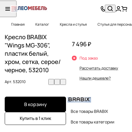
Главная
Каталог
Кресла и стулья
Стулья для персона
Кресло BRABIX
7 496 ₽
"Wings MG-306",
пластик белый,
Под заказ
хром, сетка, cерое/
Рассчитать доставку
черное, 532010
Нашли дешевле?
Арт.
532010
В корзину
Все товары BRABIX
Купить в 1 клик
Все товары категории