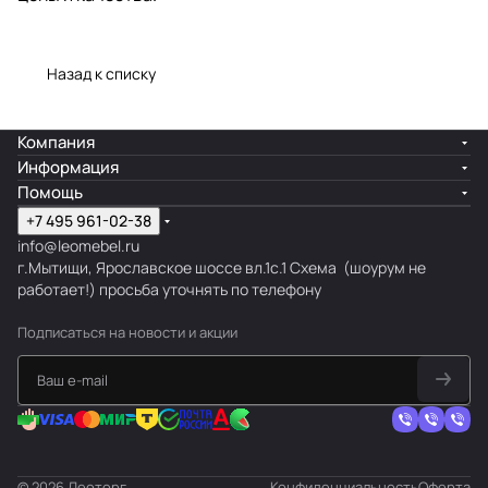
сегмента.
Кресла марки Brabix отличаются
современным дизайном,
Назад к списку
эргономикой, аккуратным
исполнением и отличным
соотношением цены и качества.
Компания
Информация
Помощь
+7 495 961-02-38
info@leomebel.ru
г.Мытищи, Ярославское шоссе вл.1с.1
Схема
(шоурум не
работает!) просьба уточнять по телефону
Подписаться
на новости и акции
© 2026 Леоторг
Конфиденциальность
Оферта