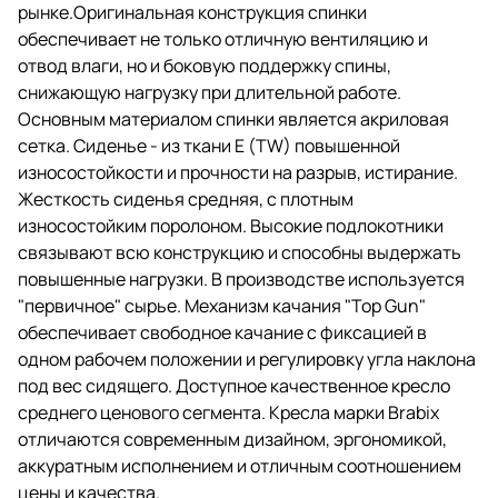
Сиденье - из ткани E (TW)
рынке.Оригинальная конструкция спинки
повышенной износостойкости и
обеспечивает не только отличную вентиляцию и
прочности на разрыв,
истирание.
отвод влаги, но и боковую поддержку спины,
снижающую нагрузку при длительной работе.
Жесткость сиденья средняя, с
Основным материалом спинки является акриловая
плотным износостойким
поролоном.
сетка. Сиденье - из ткани E (TW) повышенной
износостойкости и прочности на разрыв, истирание.
Высокие подлокотники
Жесткость сиденья средняя, с плотным
связывают всю конструкцию и
способны выдержать
износостойким поролоном. Высокие подлокотники
повышенные нагрузки. В
связывают всю конструкцию и способны выдержать
производстве используется
повышенные нагрузки. В производстве используется
"первичное" сырье.
"первичное" сырье. Механизм качания "Top Gun"
Механизм качания "Top Gun"
обеспечивает свободное качание с фиксацией в
обеспечивает свободное
одном рабочем положении и регулировку угла наклона
качание с фиксацией в одном
рабочем положении и
под вес сидящего. Доступное качественное кресло
регулировку угла наклона под
среднего ценового сегмента. Кресла марки Brabix
вес сидящего.
отличаются современным дизайном, эргономикой,
Доступное качественное
аккуратным исполнением и отличным соотношением
кресло среднего ценового
цены и качества.