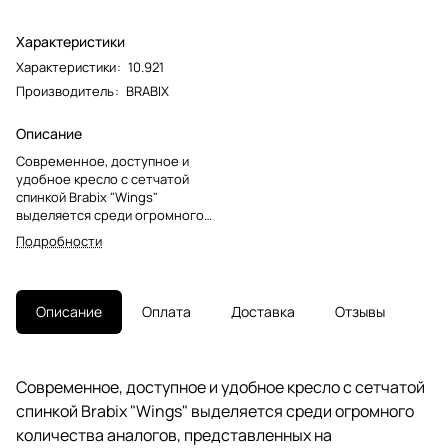
Характеристики
Характеристики
:
10.921
Производитель
:
BRABIX
Описание
Современное, доступное и
удобное кресло с сетчатой
спинкой Brabix "Wings"
выделяется среди огромного
количества аналогов,
Подробности
представленных на
рынке.Оригинальная
конструкция спинки
обеспечивает не только
Описание
Оплата
Доставка
Отзывы
отличную вентиляцию и отвод
влаги, но и боковую поддержку
спины, снижающую нагрузку при
длительной работе.
Современное, доступное и удобное кресло с сетчатой
спинкой Brabix "Wings" выделяется среди огромного
Основным материалом спинки
является акриловая сетка.
количества аналогов, представленных на