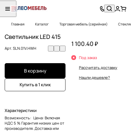
Главная
Каталог
Торговая мебель (серийная)
Стекля
Светильник LED 415
1 100.40 ₽
Арт.
SLN.01V.HWH
Под заказ
Рассчитать доставку
В корзину
Нашли дешевле?
Купить в 1 клик
Характеристики
Возможность
:
Цена: Включая
НДС 5 % Гарантия низких цен от
производителя. Доставка или