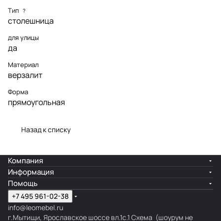
Тип
?
столешница
для улицы
да
Материал
верзалит
Форма
прямоугольная
Назад к списку
Компания
Информация
Помощь
+7 495 961-02-38
info@leomebel.ru
г.Мытищи, Ярославское шоссе вл.1с.1
Схема
(шоурум не