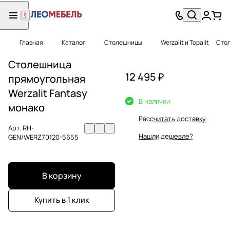
Главная
Каталог
Столешницы
Werzalit и Topalit
Стол
Столешница
12 495 ₽
прямоугольная
Werzalit Fantasy
В наличии
монако
Рассчитать доставку
Арт.
RH-
Нашли дешевле?
GEN/WERZ70120-5655
В корзину
Купить в 1 клик