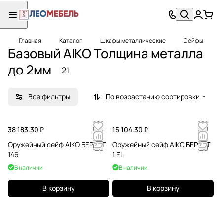
Главная
Каталог
Шкафы металлические
Сейфы
Базовый AIKO Толщина металла
до 2мм
21
Все фильтры
По возрастанию сортировки
38 183.30 ₽
15 104.30 ₽
Оружейный сейф AIKO БЕРКУТ
Оружейный сейф AIKO БЕРКУТ
146
1 EL
В наличии
В наличии
В корзину
В корзину