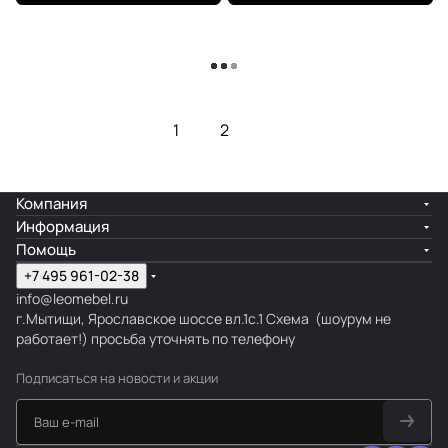
Загрузить еще
1
2
Компания
Информация
Помощь
+7 495 961-02-38
info@leomebel.ru
г.Мытищи, Ярославское шоссе вл.1с.1
Схема
(шоурум не
работает!) просьба уточнять по телефону
Подписаться
на новости и акции