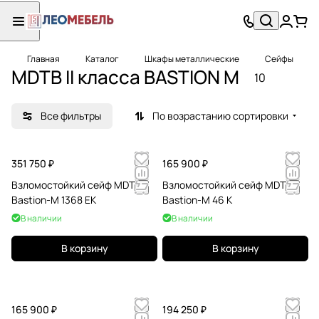
Главная
Каталог
Шкафы металлические
Сейфы
MDTB II класса BASTION M
10
Все фильтры
По возрастанию сортировки
351 750 ₽
165 900 ₽
Взломостойкий сейф MDTB
Взломостойкий сейф MDTB
Bastion-M 1368 EK
Bastion-M 46 K
В наличии
В наличии
В корзину
В корзину
165 900 ₽
194 250 ₽